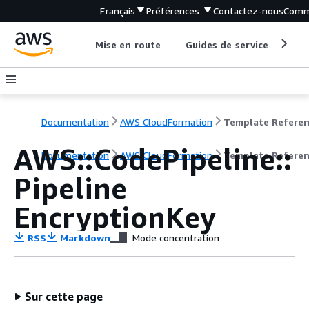
Français
Préférences
Contactez-nous
Comm
Mise en route
Guides de service
Out
Documentation
AWS CloudFormation
Template Refere
AWS::CodePipeline::
Documentation
AWS CloudFormation
Template Refere
Pipeline
EncryptionKey
RSS
Markdown
Mode concentration
Sur cette page