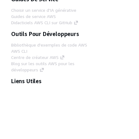
Choisir un service d'IA générative
Guides de service AWS
Didacticiels AWS CLI sur GitHub
Outils Pour Développeurs
Bibliothèque d'exemples de code AWS
AWS CLI
Centre de créateur AWS
Blog sur les outils AWS pour les
développeurs
Liens Utiles
Téléchargez les documents du serveur MCP
AWS
Connectez-vous à la console AWS
AWS re:Post
Confidentialité
Conditions d'utilisation du
site
Préférences de cookies
© 2026,