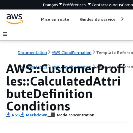
Français
Préférences
Contactez-nous
Comm
Mise en route
Guides de service
Out
Documentation
AWS CloudFormation
Template Refere
AWS::CustomerProfi
Documentation
AWS CloudFormation
Template Refere
les::CalculatedAttri
buteDefinition
Conditions
RSS
Markdown
Mode concentration