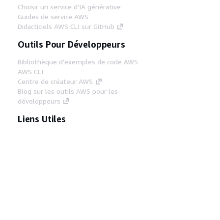
Choisir un service d'IA générative
Guides de service AWS
Didacticiels AWS CLI sur GitHub
Outils Pour Développeurs
Bibliothèque d'exemples de code AWS
AWS CLI
Centre de créateur AWS
Blog sur les outils AWS pour les
développeurs
Liens Utiles
Téléchargez les documents du serveur MCP
AWS
Connectez-vous à la console AWS
AWS re:Post
Confidentialité
Conditions d'utilisation du
site
Préférences de cookies
© 2026,
Amazon Web Services, Inc. ou ses affiliés. Tous