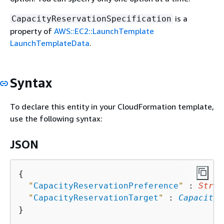
is a
CapacityReservationSpecification
property of
AWS::EC2::LaunchTemplate
LaunchTemplateData
.
Syntax
To declare this entity in your CloudFormation template,
use the following syntax:
JSON
{
"
CapacityReservationPreference
"
 : 
Strin
"
CapacityReservationTarget
"
 : 
CapacityR