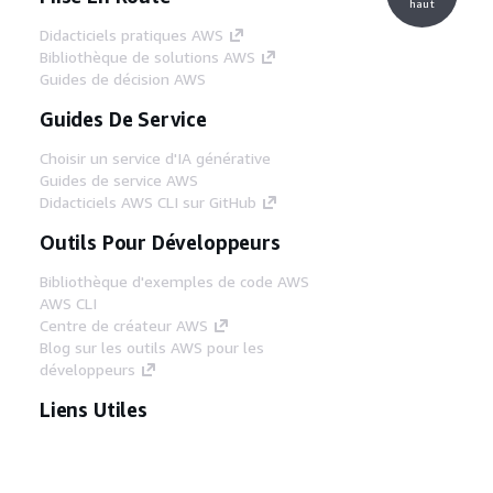
haut
Didacticiels pratiques AWS
Bibliothèque de solutions AWS
Guides de décision AWS
Guides De Service
Choisir un service d'IA générative
Guides de service AWS
Didacticiels AWS CLI sur GitHub
Outils Pour Développeurs
Bibliothèque d'exemples de code AWS
AWS CLI
Centre de créateur AWS
Blog sur les outils AWS pour les
développeurs
Liens Utiles
Téléchargez les documents du serveur MCP
AWS
Connectez-vous à la console AWS