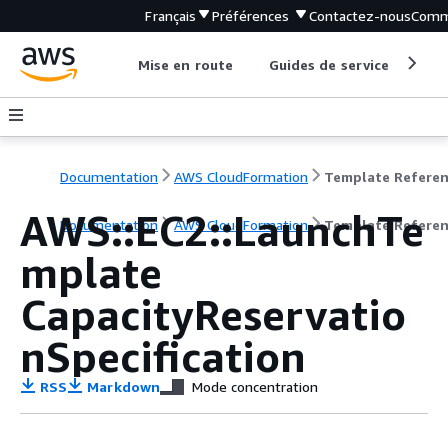
Français
Préférences
Contactez-nous
Comm
Mise en route
Guides de service
Out
Documentation
AWS CloudFormation
Template Refere
AWS::EC2::LaunchTe
Documentation
AWS CloudFormation
Template Refere
mplate
CapacityReservatio
nSpecification
RSS
Markdown
Mode concentration