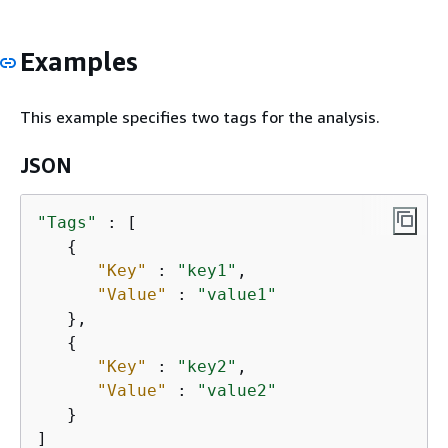
Examples
This example specifies two tags for the analysis.
JSON
"Tags"
 : [

{
"Key"
 : 
"key1"
,

"Value"
 : 
"value1"
   },

{
"Key"
 : 
"key2"
,

"Value"
 : 
"value2"
   }

]