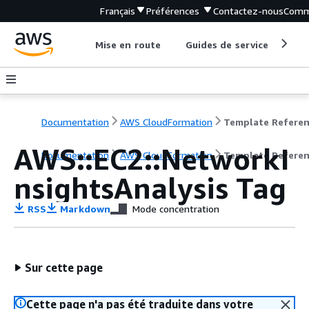
Français
Préférences
Contactez-nous
Comm
Mise en route
Guides de service
Out
Documentation
AWS CloudFormation
Template Refere
AWS::EC2::NetworkI
Documentation
AWS CloudFormation
Template Refere
nsightsAnalysis Tag
RSS
Markdown
Mode concentration
Sur cette page
Cette page n'a pas été traduite dans votre