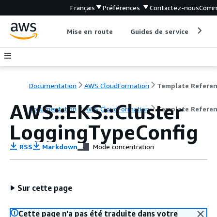
Français
Préférences
Contactez-nous
Comm
Mise en route
Guides de service
Out
Documentation
AWS CloudFormation
Template Refere
AWS::EKS::Cluster
Documentation
AWS CloudFormation
Template Refere
LoggingTypeConfig
RSS
Markdown
Mode concentration
Sur cette page
Cette page n'a pas été traduite dans votre