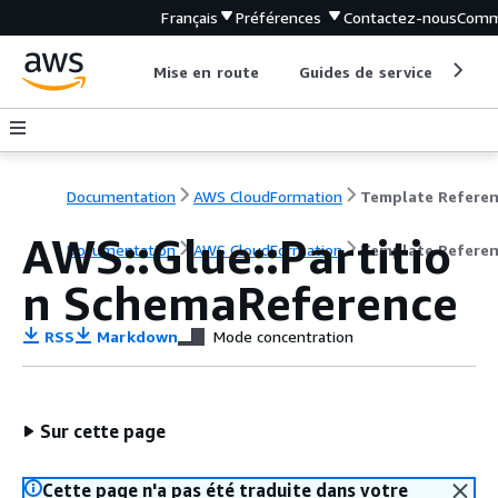
Français
Préférences
Contactez-nous
Comm
Mise en route
Guides de service
Out
Documentation
AWS CloudFormation
Template Refere
AWS::Glue::Partitio
Documentation
AWS CloudFormation
Template Refere
n SchemaReference
RSS
Markdown
Mode concentration
Sur cette page
Cette page n'a pas été traduite dans votre