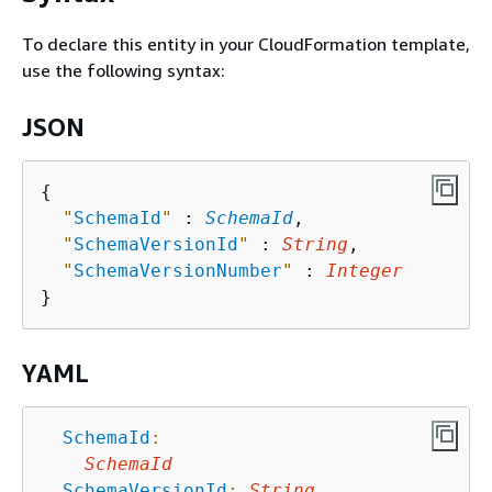
To declare this entity in your CloudFormation template,
use the following syntax:
JSON
{
"
SchemaId
"
 : 
SchemaId
,

"
SchemaVersionId
"
 : 
String
,

"
SchemaVersionNumber
"
 : 
Integer
YAML
SchemaId
:
SchemaId
SchemaVersionId
:
String