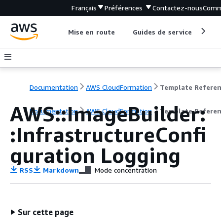
Français
Préférences
Contactez-nous
Comm
Mise en route
Guides de service
Out
Documentation
AWS CloudFormation
Template Refere
AWS::ImageBuilder:
Documentation
AWS CloudFormation
Template Refere
:InfrastructureConfi
guration Logging
RSS
Markdown
Mode concentration
Sur cette page