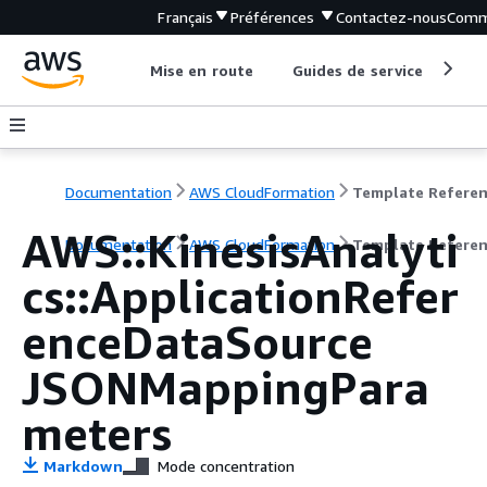
Français
Préférences
Contactez-nous
Comm
Mise en route
Guides de service
Out
Documentation
AWS CloudFormation
Template Refere
AWS::KinesisAnalyti
Documentation
AWS CloudFormation
Template Refere
cs::ApplicationRefer
enceDataSource
JSONMappingPara
meters
Markdown
Mode concentration