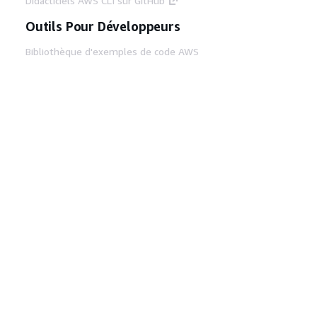
Didacticiels AWS CLI sur GitHub
Outils Pour Développeurs
Bibliothèque d'exemples de code AWS
AWS CLI
Centre de créateur AWS
Blog sur les outils AWS pour les
développeurs
Liens Utiles
Téléchargez les documents du serveur MCP
AWS
Connectez-vous à la console AWS
AWS re:Post
Confidentialité
Conditions d'utilisation du
site
Préférences de cookies
© 2026,
Amazon Web Services, Inc. ou ses affiliés. Tous
droits réservés.
Français