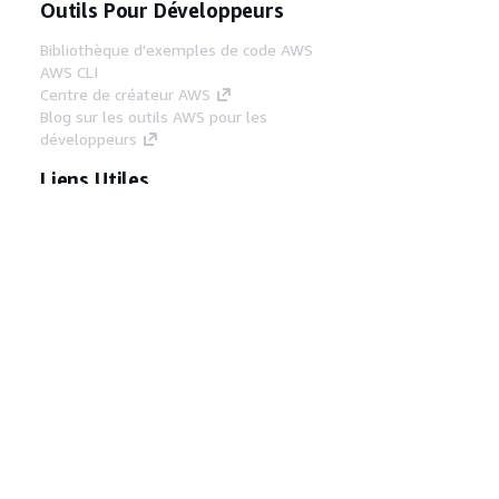
Outils Pour Développeurs
Bibliothèque d'exemples de code AWS
AWS CLI
Centre de créateur AWS
Blog sur les outils AWS pour les
développeurs
Liens Utiles
Téléchargez les documents du serveur MCP
AWS
Connectez-vous à la console AWS
AWS re:Post
Confidentialité
Conditions d'utilisation du
site
Préférences de cookies
© 2026,
Amazon Web Services, Inc. ou ses affiliés. Tous
droits réservés.
Français