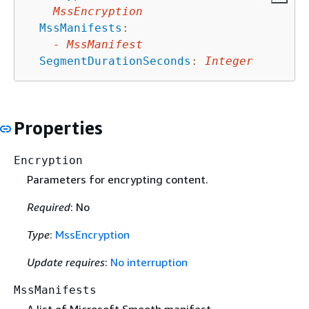
MssEncryption
MssManifests
:
-
MssManifest
SegmentDurationSeconds
:
Integer
Properties
Encryption
Parameters for encrypting content.
Required
: No
Type
:
MssEncryption
Update requires
:
No interruption
MssManifests