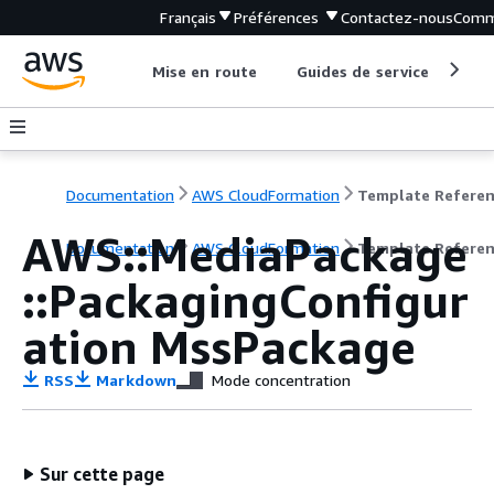
Français
Préférences
Contactez-nous
Comm
Mise en route
Guides de service
Out
Documentation
AWS CloudFormation
Template Refere
AWS::MediaPackage
Documentation
AWS CloudFormation
Template Refere
::PackagingConfigur
ation MssPackage
RSS
Markdown
Mode concentration
Sur cette page