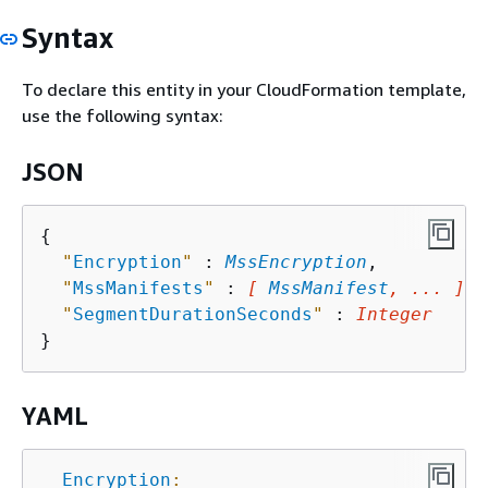
Syntax
To declare this entity in your CloudFormation template,
use the following syntax:
JSON
{
"
Encryption
"
 : 
MssEncryption
,

"
MssManifests
"
 : 
[ 
MssManifest
, ... ]
,

"
SegmentDurationSeconds
"
 : 
Integer
YAML
Encryption
: