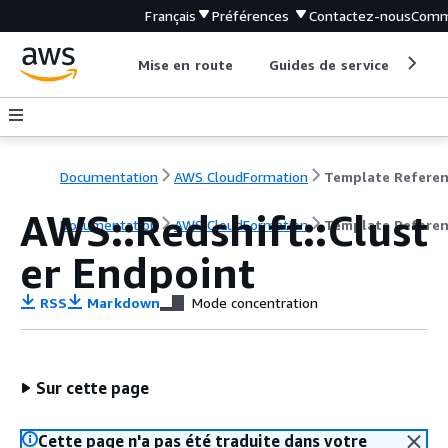
Français
Préférences
Contactez-nous
Comm
Mise en route
Guides de service
Out
Documentation
AWS CloudFormation
Template Refere
AWS::Redshift::Clust
Documentation
AWS CloudFormation
Template Refere
er Endpoint
RSS
Markdown
Mode concentration
Sur cette page
Cette page n'a pas été traduite dans votre