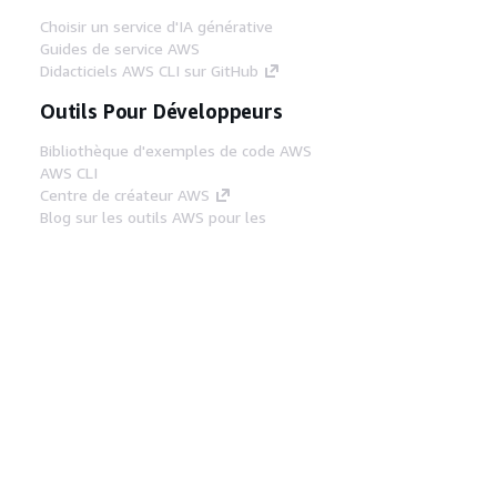
Choisir un service d'IA générative
Guides de service AWS
Didacticiels AWS CLI sur GitHub
Outils Pour Développeurs
Bibliothèque d'exemples de code AWS
AWS CLI
Centre de créateur AWS
Blog sur les outils AWS pour les
développeurs
Liens Utiles
Téléchargez les documents du serveur MCP
AWS
Connectez-vous à la console AWS
AWS re:Post
Confidentialité
Conditions d'utilisation du
site
Préférences de cookies
© 2026,
Amazon Web Services, Inc. ou ses affiliés. Tous