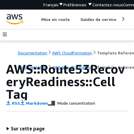
Français
Préférences
Contactez-nous
Comm
Mise en route
Guides de service
Out
Documentation
AWS CloudFormation
Template Refere
AWS::Route53Recov
Documentation
AWS CloudFormation
Template Refere
eryReadiness::Cell
Tag
RSS
Markdown
Mode concentration
Sur cette page