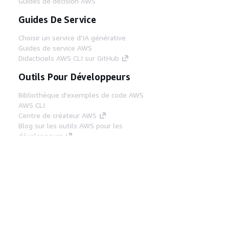
Guides de décision AWS
Guides De Service
Choisir un service d'IA générative
Guides de service AWS
Didacticiels AWS CLI sur GitHub
Outils Pour Développeurs
Bibliothèque d'exemples de code AWS
AWS CLI
Centre de créateur AWS
Blog sur les outils AWS pour les
développeurs
Liens Utiles
Téléchargez les documents du serveur MCP
AWS
Connectez-vous à la console AWS
AWS re:Post