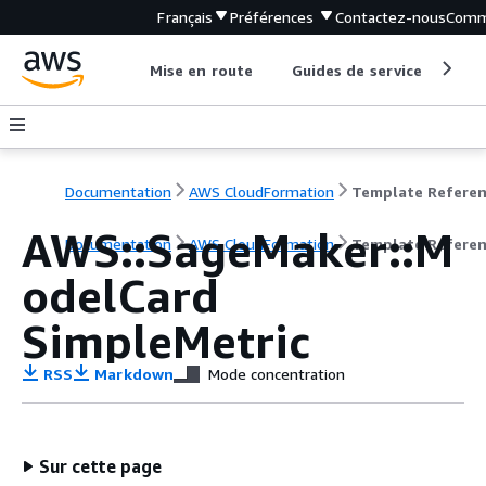
Français
Préférences
Contactez-nous
Comm
Mise en route
Guides de service
Out
Documentation
AWS CloudFormation
Template Refere
AWS::SageMaker::M
Documentation
AWS CloudFormation
Template Refere
odelCard
SimpleMetric
RSS
Markdown
Mode concentration
Sur cette page