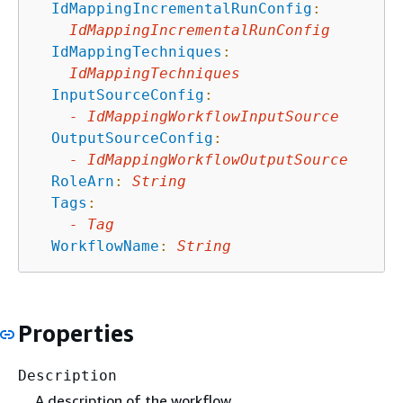
IdMappingIncrementalRunConfig
:
IdMappingIncrementalRunConfig
IdMappingTechniques
:
IdMappingTechniques
InputSourceConfig
:
-
IdMappingWorkflowInputSource
OutputSourceConfig
:
-
IdMappingWorkflowOutputSource
RoleArn
:
String
Tags
:
-
Tag
WorkflowName
:
String
Properties
Description
A description of the workflow.