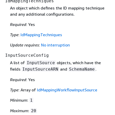
IdMappingTechniques
An object which defines the ID mapping technique
and any additional configurations.
Required
: Yes
Type
:
IdMappingTechniques
Update requires
:
No interruption
InputSourceConfig
A list of
objects, which have the
InputSource
fields
and
.
InputSourceARN
SchemaName
Required
: Yes
Type
: Array of
IdMappingWorkflowInputSource
Minimum
:
1
Maximum
:
20