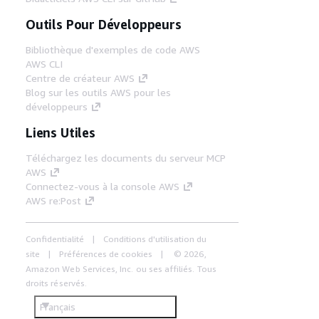
Outils Pour Développeurs
Bibliothèque d'exemples de code AWS
AWS CLI
Centre de créateur AWS
Blog sur les outils AWS pour les
développeurs
Liens Utiles
Téléchargez les documents du serveur MCP
AWS
Connectez-vous à la console AWS
AWS re:Post
Confidentialité
Conditions d'utilisation du
site
Préférences de cookies
© 2026,
Amazon Web Services, Inc. ou ses affiliés. Tous
droits réservés.
Français