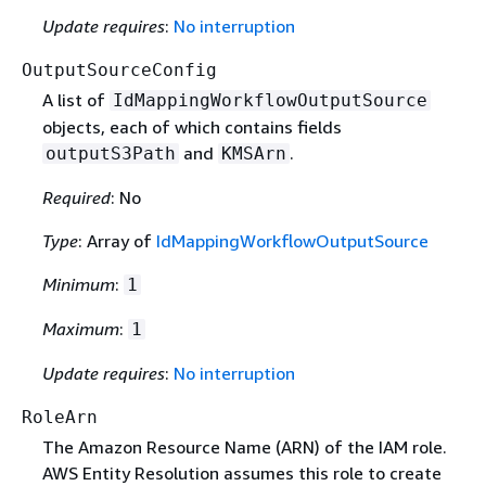
Update requires
:
No interruption
OutputSourceConfig
A list of
IdMappingWorkflowOutputSource
objects, each of which contains fields
and
.
outputS3Path
KMSArn
Required
: No
Type
: Array of
IdMappingWorkflowOutputSource
Minimum
:
1
Maximum
:
1
Update requires
:
No interruption
RoleArn
The Amazon Resource Name (ARN) of the IAM role.
AWS Entity Resolution assumes this role to create