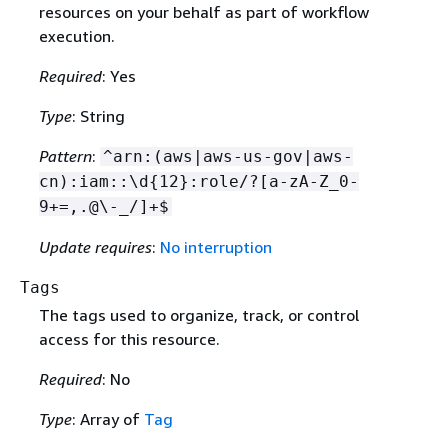
resources on your behalf as part of workflow
execution.
Required
: Yes
Type
: String
Pattern
:
^arn:(aws|aws-us-gov|aws-
cn):iam::\d
{
12}:role/?[a-zA-Z_0-
9+=,.@\-_/]+$
Update requires
:
No interruption
Tags
The tags used to organize, track, or control
access for this resource.
Required
: No
Type
: Array of
Tag