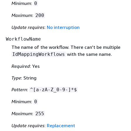
Minimum
:
0
Maximum
:
200
Update requires
:
No interruption
WorkflowName
The name of the workflow. There can't be multiple
with the same name.
IdMappingWorkflows
Required
: Yes
Type
: String
Pattern
:
^[a-zA-Z_0-9-]*$
Minimum
:
0
Maximum
:
255
Update requires
:
Replacement