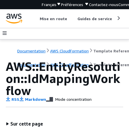
Français
Préférences
Contactez-nous
Comm
Mise en route
Guides de service
Out
Documentation
AWS CloudFormation
Template Refere
AWS::EntityResoluti
Documentation
AWS CloudFormation
Template Refere
on::IdMappingWork
flow
RSS
Markdown
Mode concentration
Sur cette page