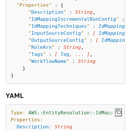
"Properties"
 : 
{
"
Description
"
 : 
String
,

"
IdMappingIncrementalRunConfig
"
 : 
I
"
IdMappingTechniques
"
 : 
IdMappingTe
"
InputSourceConfig
"
 : 
[ 
IdMappingWo
"
OutputSourceConfig
"
 : 
[ 
IdMappingW
"
RoleArn
"
 : 
String
,

"
Tags
"
 : 
[ 
Tag
, ... ]
,

"
WorkflowName
"
 : 
String
    }

YAML
Type:
AWS::EntityResolution::IdMappingWor
Properties:
Description
:
String