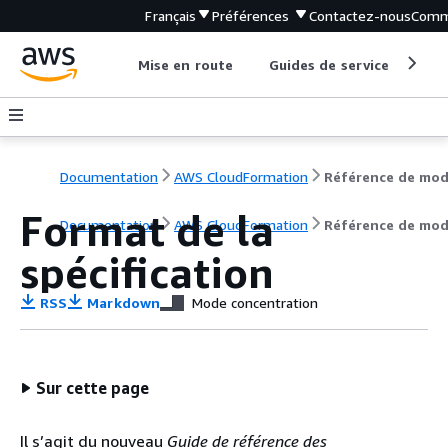
Français
Préférences
Contactez-nous
Comm
Mise en route
Guides de service
Out
Documentation
AWS CloudFormation
Format de la
Documentation
AWS CloudFormation
Référence de mod
spécification
RSS
Markdown
Mode concentration
Sur cette page
Il s’agit du nouveau
Guide de référence des