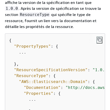
affiche la version de la spécification en tant que
. Après la version de spécification se trouve la
1.0.0
section
qui spécifie le type de
ResourceType
ressource, fournit un lien vers la documentation et
détaille les propriétés de la ressource.
{
"PropertyTypes"
: 
{
    ...

  },

"ResourceSpecificationVersion"
: 
"1.0.0"
"ResourceType"
: 
{
"AWS::Elasticsearch::Domain"
: 
{
"Documentation"
: 
"http://docs.aws.a
"Properties"
: 
{
        ...
