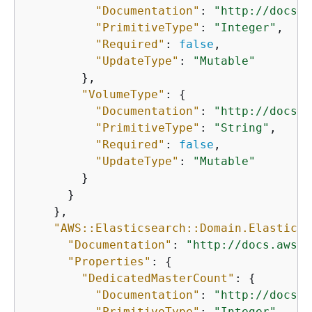
"Documentation"
: 
"http://docs.a
"PrimitiveType"
: 
"Integer"
,

"Required"
: 
false
,

"UpdateType"
: 
"Mutable"
        },

"VolumeType"
: 
{
"Documentation"
: 
"http://docs.a
"PrimitiveType"
: 
"String"
,

"Required"
: 
false
,

"UpdateType"
: 
"Mutable"
        }

      }

    },

"AWS::Elasticsearch::Domain.Elasticse
"Documentation"
: 
"http://docs.aws.a
"Properties"
: 
{
"DedicatedMasterCount"
: 
{
"Documentation"
: 
"http://docs.a
"PrimitiveType"
: 
"Integer"
,
