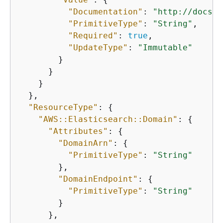
"Documentation"
: 
"http://docs.a
"PrimitiveType"
: 
"String"
,

"Required"
: 
true
,

"UpdateType"
: 
"Immutable"
        }

      }

    }

  },

"ResourceType"
: 
{
"AWS::Elasticsearch::Domain"
: 
{
"Attributes"
: 
{
"DomainArn"
: 
{
"PrimitiveType"
: 
"String"
        },

"DomainEndpoint"
: 
{
"PrimitiveType"
: 
"String"
        }

      },
