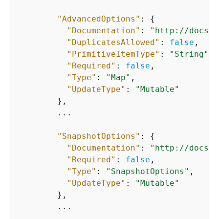
"AdvancedOptions"
: 
{
"Documentation"
: 
"http://docs.a
"DuplicatesAllowed"
: 
false
,

"PrimitiveItemType"
: 
"String"
,

"Required"
: 
false
,

"Type"
: 
"Map"
,

"UpdateType"
: 
"Mutable"
        },

        ...

"SnapshotOptions"
: 
{
"Documentation"
: 
"http://docs.a
"Required"
: 
false
,

"Type"
: 
"SnapshotOptions"
,

"UpdateType"
: 
"Mutable"
        },

        ...
