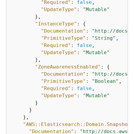
"Required"
: 
false
,

"UpdateType"
: 
"Mutable"
        },

"InstanceType"
: 
{
"Documentation"
: 
"http://docs.a
"PrimitiveType"
: 
"String"
,

"Required"
: 
false
,

"UpdateType"
: 
"Mutable"
        },

"ZoneAwarenessEnabled"
: 
{
"Documentation"
: 
"http://docs.a
"PrimitiveType"
: 
"Boolean"
,

"Required"
: 
false
,

"UpdateType"
: 
"Mutable"
        }

      }

    },

"AWS::Elasticsearch::Domain.SnapshotO
"Documentation"
: 
"http://docs.aws.a