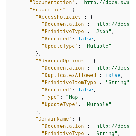
"Documentation"
: 
"http://docs.aws.a
"Properties"
: 
{
"AccessPolicies"
: 
{
"Documentation"
: 
"http://docs.a
"PrimitiveType"
: 
"Json"
,

"Required"
: 
false
,

"UpdateType"
: 
"Mutable"
        },

"AdvancedOptions"
: 
{
"Documentation"
: 
"http://docs.a
"DuplicatesAllowed"
: 
false
,

"PrimitiveItemType"
: 
"String"
,

"Required"
: 
false
,

"Type"
: 
"Map"
,

"UpdateType"
: 
"Mutable"
        },

"DomainName"
: 
{
"Documentation"
: 
"http://docs.a
"PrimitiveType"
: 
"String"
,
