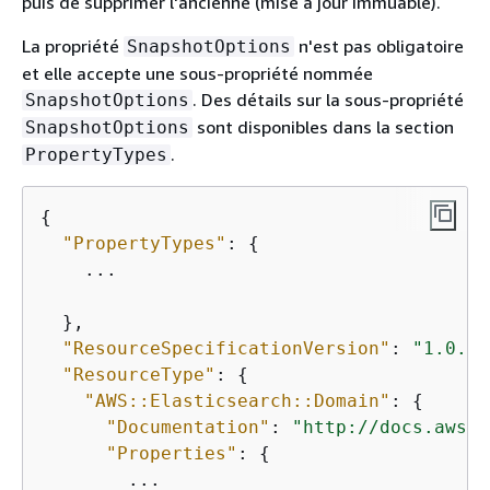
puis de supprimer l'ancienne (mise à jour immuable).
La propriété
n'est pas obligatoire
SnapshotOptions
et elle accepte une sous-propriété nommée
. Des détails sur la sous-propriété
SnapshotOptions
sont disponibles dans la section
SnapshotOptions
.
PropertyTypes
{
"PropertyTypes"
: 
{
    ...

  },

"ResourceSpecificationVersion"
: 
"1.0.0"
"ResourceType"
: 
{
"AWS::Elasticsearch::Domain"
: 
{
"Documentation"
: 
"http://docs.aws.a
"Properties"
: 
{
        ...
