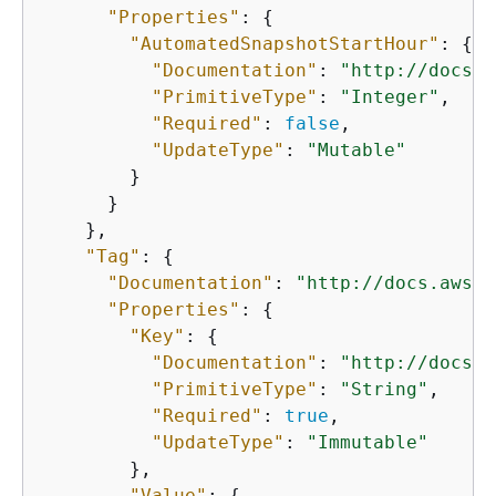
"Properties"
: 
{
"AutomatedSnapshotStartHour"
: 
{
"Documentation"
: 
"http://docs.a
"PrimitiveType"
: 
"Integer"
,

"Required"
: 
false
,

"UpdateType"
: 
"Mutable"
        }

      }

    },

"Tag"
: 
{
"Documentation"
: 
"http://docs.aws.a
"Properties"
: 
{
"Key"
: 
{
"Documentation"
: 
"http://docs.a
"PrimitiveType"
: 
"String"
,

"Required"
: 
true
,

"UpdateType"
: 
"Immutable"
        },

"Value"
: 
{