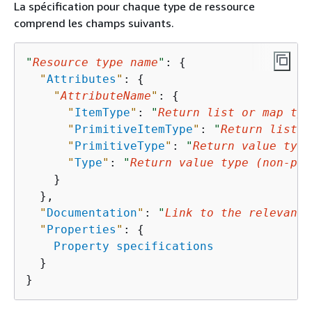
La spécification pour chaque type de ressource
comprend les champs suivants.
"
Resource type name
"
: 
{
"
Attributes
"
: 
{
"
AttributeName
"
: 
{
"
ItemType
"
: 
"
Return list or map typ
"
PrimitiveItemType
"
: 
"
Return list o
"
PrimitiveType
"
: 
"
Return value type
"
Type
"
: 
"
Return value type (non-pri
    }

  },

"
Documentation
"
: 
"
Link to the relevant 
"
Properties
"
: 
{
Property specifications
  }

}