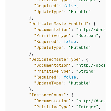
"Required"
: 
false
,

"UpdateType"
: 
"Mutable"
        },

"DedicatedMasterEnabled"
: 
{
"Documentation"
: 
"http://docs.a
"PrimitiveType"
: 
"Boolean"
,

"Required"
: 
false
,

"UpdateType"
: 
"Mutable"
        },

"DedicatedMasterType"
: 
{
"Documentation"
: 
"http://docs.a
"PrimitiveType"
: 
"String"
,

"Required"
: 
false
,

"UpdateType"
: 
"Mutable"
        },

"InstanceCount"
: 
{
"Documentation"
: 
"http://docs.a
"PrimitiveType"
: 
"Integer"
,
