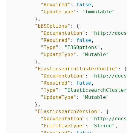
"Required"
: 
false
,

"UpdateType"
: 
"Immutable"
        },

"EBSOptions"
: 
{
"Documentation"
: 
"http://docs.a
"Required"
: 
false
,

"Type"
: 
"EBSOptions"
,

"UpdateType"
: 
"Mutable"
        },

"ElasticsearchClusterConfig"
: 
{
"Documentation"
: 
"http://docs.a
"Required"
: 
false
,

"Type"
: 
"ElasticsearchClusterCo
"UpdateType"
: 
"Mutable"
        },

"ElasticsearchVersion"
: 
{
"Documentation"
: 
"http://docs.a
"PrimitiveType"
: 
"String"
,

"Required"
: 
false
,
