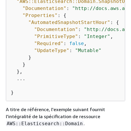
"AWS::Elasticsearch::Domain.SnapshotOpt
"Documentation"
: 
"http://docs.aws.ama
"Properties"
: 
{
"AutomatedSnapshotStartHour"
: 
{
"Documentation"
: 
"http://docs.aws
"PrimitiveType"
: 
"Integer"
,

"Required"
: 
false
,

"UpdateType"
: 
"Mutable"
      }

    }

  },

  ...

}
A titre de référence, l'exemple suivant fournit
l'intégralité de la spécification de ressource
.
AWS::Elasticsearch::Domain