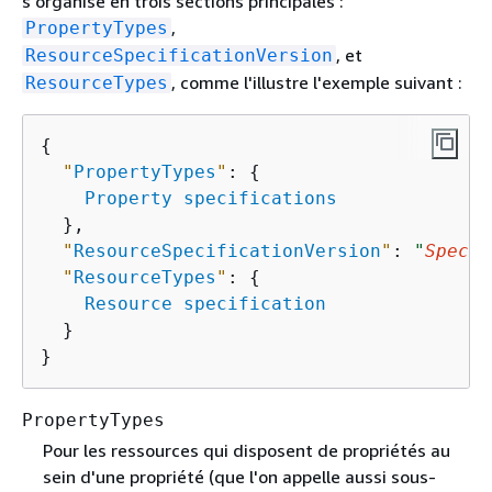
s'organise en trois sections principales :
,
PropertyTypes
, et
ResourceSpecificationVersion
, comme l'illustre l'exemple suivant :
ResourceTypes
{
"
PropertyTypes
"
: 
{
Property specifications
  },

"
ResourceSpecificationVersion
"
: 
"
Specif
"
ResourceTypes
"
: 
{
Resource specification
  }

}
PropertyTypes
Pour les ressources qui disposent de propriétés au
sein d'une propriété (que l'on appelle aussi sous-