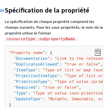
Spécification de la propriété
La spécification de chaque propriété comprend les
champs suivants. Pour les sous-propriétés, le nom de la
propriété utilise le format
.
resourceType
.
subpropertyName
"
Property name
"
: 
{
"
Documentation
"
: 
"
Link to the relevant 
"
DuplicatesAllowed
"
: 
"
true or false
"
,

"
ItemType
"
: 
"
Type of list or map (non-p
"
PrimitiveItemType
"
: 
"
Type of list or m
"
PrimitiveType
"
: 
"
Type of value (primit
"
Required
"
: 
"
true or false
"
,

"
Type
"
: 
"
Type of value (non-primitive)
"
"
UpdateType
"
: 
"
Mutable, Immutable, or C
}