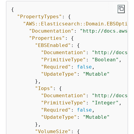
{
"PropertyTypes"
: 
{
"AWS::Elasticsearch::Domain.EBSOption
"Documentation"
: 
"http://docs.aws.a
"Properties"
: 
{
"EBSEnabled"
: 
{
"Documentation"
: 
"http://docs.a
"PrimitiveType"
: 
"Boolean"
,

"Required"
: 
false
,

"UpdateType"
: 
"Mutable"
        },

"Iops"
: 
{
"Documentation"
: 
"http://docs.a
"PrimitiveType"
: 
"Integer"
,

"Required"
: 
false
,

"UpdateType"
: 
"Mutable"
        },

"VolumeSize"
: 
{