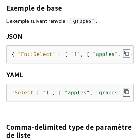
Exemple de base
L'exemple suivant renvoie :
.
"grapes"
JSON
{
"Fn::Select"
 : [ 
"1"
, [ 
"apples"
, 
"grap
YAML
!Select
 [ 
"1"
, [ 
"apples"
, 
"grapes"
, 
"ora
Comma-delimited type de paramètre
de liste