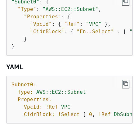
"Subnet0"
: 
{
"Type"
: 
"AWS::EC2::Subnet"
,

"Properties"
: 
{
"VpcId"
: 
{
"Ref"
: 
"VPC"
 },

"CidrBlock"
: 
{
"Fn::Select"
 : [ 
"0"
    }

}
YAML
Subnet0:
Type:
AWS::EC2::Subnet
Properties:
VpcId:
!Ref
VPC
CidrBlock:
!Select
 [ 
0
, 
!Ref
DbSubnet