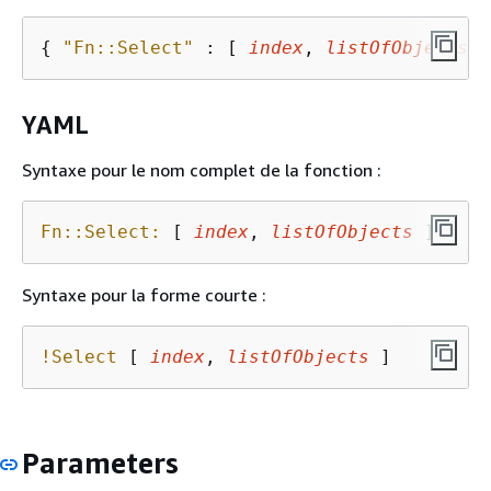
{
"Fn::Select"
 : [ 
index
, 
listOfObjects
 ]
YAML
Syntaxe pour le nom complet de la fonction :
Fn::Select:
 [ 
index
, 
listOfObjects
 ] 
Syntaxe pour la forme courte :
!Select
 [ 
index
, 
listOfObjects
 ]
Parameters