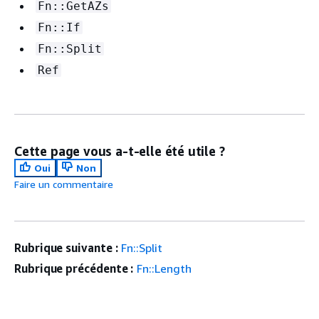
Fn::GetAZs
Fn::If
Fn::Split
Ref
Cette page vous a-t-elle été utile ?
Oui
Non
Faire un commentaire
Rubrique suivante :
Fn::Split
Rubrique précédente :
Fn::Length