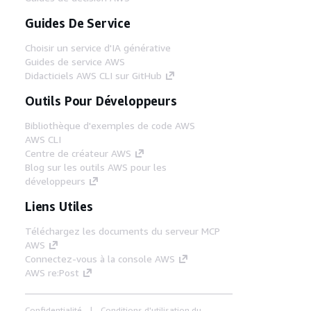
Guides De Service
Choisir un service d'IA générative
Guides de service AWS
Didacticiels AWS CLI sur GitHub
Outils Pour Développeurs
Bibliothèque d'exemples de code AWS
AWS CLI
Centre de créateur AWS
Blog sur les outils AWS pour les
développeurs
Liens Utiles
Téléchargez les documents du serveur MCP
AWS
Connectez-vous à la console AWS
AWS re:Post
Confidentialité
Conditions d'utilisation du