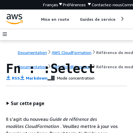
Français
Préférences
Contactez-nous
Comm
Mise en route
Guides de service
Out
Documentation
AWS CloudFormation
Fn : :Select
Documentation
AWS CloudFormation
Référence de mod
RSS
Markdown
Mode concentration
Sur cette page
Il s’agit du nouveau
Guide de référence des
modèles CloudFormation
. Veuillez mettre à jour vos