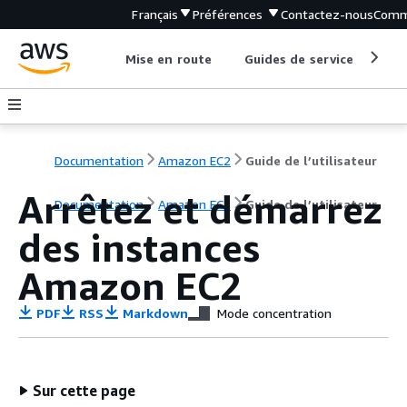
Français
Préférences
Contactez-nous
Comm
Mise en route
Guides de service
Out
Documentation
Amazon EC2
Guide de l’utilisateur
Arrêtez et démarrez
Documentation
Amazon EC2
Guide de l’utilisateur
des instances
Amazon EC2
PDF
RSS
Markdown
Mode concentration
Sur cette page