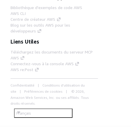
Bibliothèque d'exemples de code AWS
AWS CLI
Centre de créateur AWS
Blog sur les outils AWS pour les
développeurs
Liens Utiles
Téléchargez les documents du serveur MCP
AWS
Connectez-vous à la console AWS
AWS re:Post
Confidentialité
Conditions d'utilisation du
site
Préférences de cookies
© 2026,
Amazon Web Services, Inc. ou ses affiliés. Tous
droits réservés.
Français