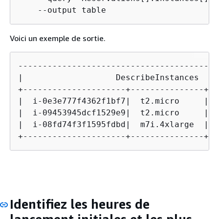
    --output table
Voici un exemple de sortie.
-----------------------------------------
|                   DescribeInstances    
+---------------------+---------------+--
|  i-0e3e777f4362f1bf7|  t2.micro     |  
|  i-09453945dcf1529e9|  t2.micro     |  
|  i-08fd74f3f1595fdbd|  m7i.4xlarge  |  
+---------------------+---------------+--
Identifiez les heures de