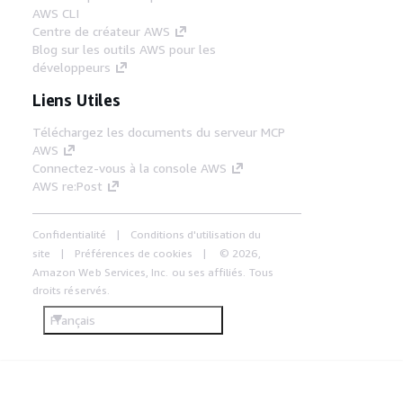
AWS CLI
Centre de créateur AWS
Blog sur les outils AWS pour les
développeurs
Liens Utiles
Téléchargez les documents du serveur MCP
AWS
Connectez-vous à la console AWS
AWS re:Post
Confidentialité
Conditions d'utilisation du
site
Préférences de cookies
© 2026,
Amazon Web Services, Inc. ou ses affiliés. Tous
droits réservés.
Français