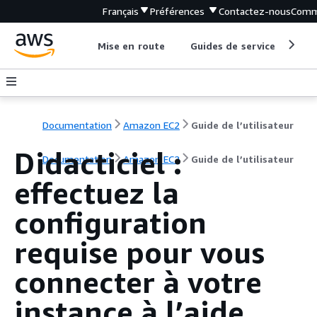
Français
Préférences
Contactez-nous
Comm
Mise en route
Guides de service
Out
Documentation
Amazon EC2
Guide de l’utilisateur
Didacticiel :
Documentation
Amazon EC2
Guide de l’utilisateur
effectuez la
configuration
requise pour vous
connecter à votre
instance à l’aide