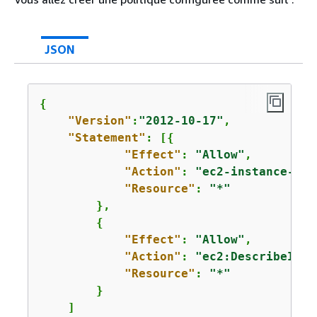
JSON
{
"Version"
:
"2012-10-17"
,

"Statement"
: [
{
"Effect"
: 
"Allow"
,

"Action"
: 
"ec2-instance-con
"Resource"
: 
"*"
        },

{
"Effect"
: 
"Allow"
,

"Action"
: 
"ec2:DescribeInst
"Resource"
: 
"*"
        }

    ]
