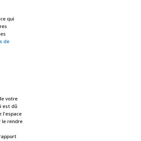
ce qui
res
des
s de
de votre
i est dû
e l’espace
r le rendre
 rapport