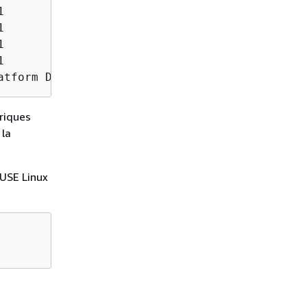








atform Device (rev 01)
ériques
 la
SUSE Linux