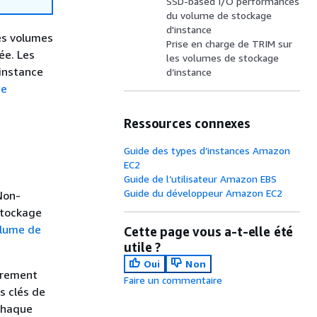
SSD-based I/O performances
du volume de stockage
d'instance
es volumes
Prise en charge de TRIM sur
ée. Les
les volumes de stockage
 instance
d’instance
ge
Ressources connexes
Guide des types d’instances Amazon
EC2
Guide de l’utilisateur Amazon EBS
Guide du développeur Amazon EC2
Non-
stockage
olume de
Cette page vous a-t-elle été
utile ?
Oui
Non
ffrement
Faire un commentaire
s clés de
 chaque