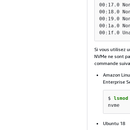
00:17.0 No
00:18.0 No
00:19.0 No
00:1a.0 No
00:1f.0 Un
Si vous utilisez
NVMe ne sont pas
commande suiva
Amazon Linux
Enterprise S
$ 
lsmod
nvme   
Ubuntu 18