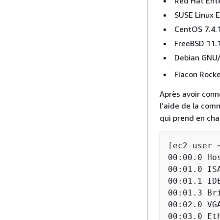
Red Hat Ente
SUSE Linux E
CentOS 7.4.1
FreeBSD 11.1
Debian GNU/L
Flacon Rock
Après avoir conn
l’aide de la co
qui prend en ch
[ec2-user 
00:00.0 Ho
00:01.0 IS
00:01.1 ID
00:01.3 Br
00:02.0 VG
00:03.0 Et