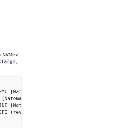
es NVMe à
,
xlarge
MC [Natoma] (rev 02)

[Natoma/Triton II]

DE [Natoma/Triton II]

PI (rev 01)
