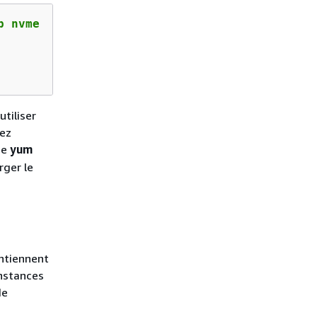
p nvme
tiliser
ez
de
yum
rger le
ntiennent
instances
de