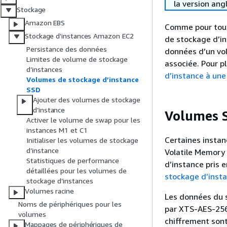
la version ang
Stockage
Amazon EBS
Comme pour tout
Stockage d’instances Amazon EC2
de stockage d’in
Persistance des données
données d’un vol
Limites de volume de stockage
associée. Pour p
d’instances
d’instance à une
Volumes de stockage d’instance
SSD
Ajouter des volumes de stockage
d’instance
Volumes 
Activer le volume de swap pour les
instances M1 et C1
Certaines insta
Initialiser les volumes de stockage
d’instance
Volatile Memory 
Statistiques de performance
d’instance pris 
détaillées pour les volumes de
stockage d’insta
stockage d’instances
Volumes racine
Les données du s
Noms de périphériques pour les
par XTS-AES-256 
volumes
chiffrement sont
Mappages de périphériques de