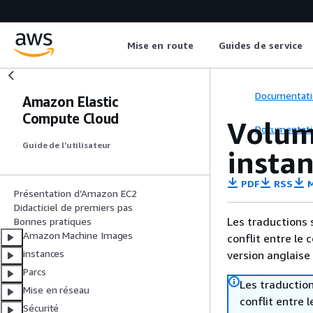
Mise en route
Guides de service
Documentati
Amazon Elastic
Compute Cloud
Volum
Documentati
Guide de l’utilisateur
insta
PDF
RSS
M
Présentation d’Amazon EC2
Didacticiel de premiers pas
Les traductions 
Bonnes pratiques
Amazon Machine Images
conflit entre le 
instances
version anglaise
Parcs
Les traduction
Mise en réseau
conflit entre 
Sécurité