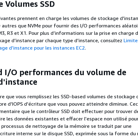
 Volumes SSD
ivantes prennent en charge les volumes de stockage d'instan
D autres que NVMe pour fournir des I/O performances aléatoi
 M3, R3 et X1. Pour plus d’informations sur la prise en charge 
kage d’instance par chaque type d’instance, consultez
Limite
ge d’instance pour les instances EC2
.
 I/O performances du volume de
d'instance
ure que vous remplissez les SSD-based volumes de stockage 
bre d'IOPS d'écriture que vous pouvez atteindre diminue. Cec
émentaire que le contrôleur SSD doit effectuer pour trouver d
ire les données existantes et effacer l’espace non utilisé pou
Ce processus de nettoyage de la mémoire se traduit par une
écriture interne sur le disque SSD, exprimée sous la forme du