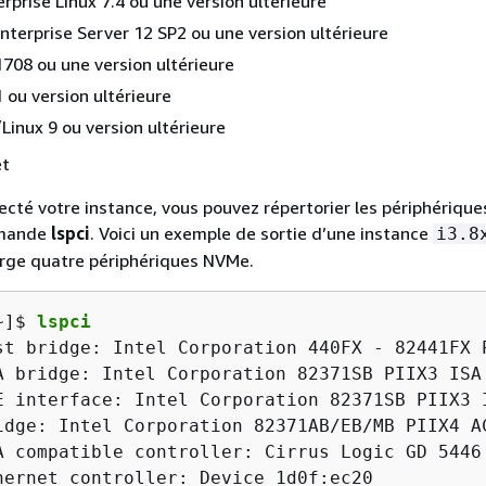
rprise Linux 7.4 ou une version ultérieure
nterprise Server 12 SP2 ou une version ultérieure
708 ou une version ultérieure
 ou version ultérieure
inux 9 ou version ultérieure
et
ecté votre instance, vous pouvez répertorier les périphériqu
mmande
lspci
. Voici un exemple de sortie d’une instance
i3.8
arge quatre périphériques NVMe.
~]$ 
lspci
st bridge: Intel Corporation 440FX - 82441FX P
A bridge: Intel Corporation 82371SB PIIX3 ISA 
E interface: Intel Corporation 82371SB PIIX3 I
idge: Intel Corporation 82371AB/EB/MB PIIX4 AC
A compatible controller: Cirrus Logic GD 5446

hernet controller: Device 1d0f:ec20
