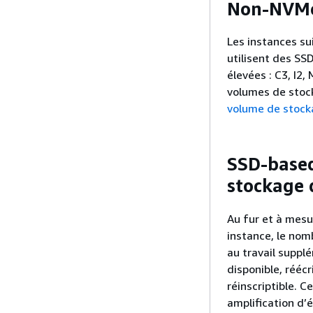
Non-NVMe
Les instances su
utilisent des SS
élevées : C3, I2,
volumes de stoc
volume de stocka
SSD-based
stockage 
Au fur et à mes
instance, le nom
au travail suppl
disponible, réécr
réinscriptible. 
amplification d’