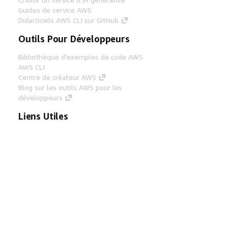
Guides de service AWS
Didacticiels AWS CLI sur GitHub
Outils Pour Développeurs
Bibliothèque d'exemples de code AWS
AWS CLI
Centre de créateur AWS
Blog sur les outils AWS pour les
développeurs
Liens Utiles
Téléchargez les documents du serveur MCP
AWS
Connectez-vous à la console AWS
AWS re:Post
Confidentialité
Conditions d'utilisation du
site
Préférences de cookies
© 2026,
Amazon Web Services, Inc. ou ses affiliés. Tous
droits réservés.