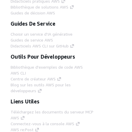
Didacticiels pratiques AWS
Bibliothèque de solutions AWS
Guides de décision AWS
Guides De Service
Choisir un service d'IA générative
Guides de service AWS
Didacticiels AWS CLI sur GitHub
Outils Pour Développeurs
Bibliothèque d'exemples de code AWS
AWS CLI
Centre de créateur AWS
Blog sur les outils AWS pour les
développeurs
Liens Utiles
Téléchargez les documents du serveur MCP
AWS
Connectez-vous à la console AWS
AWS re:Post