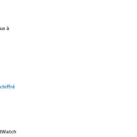
ux à
chiffré
udWatch