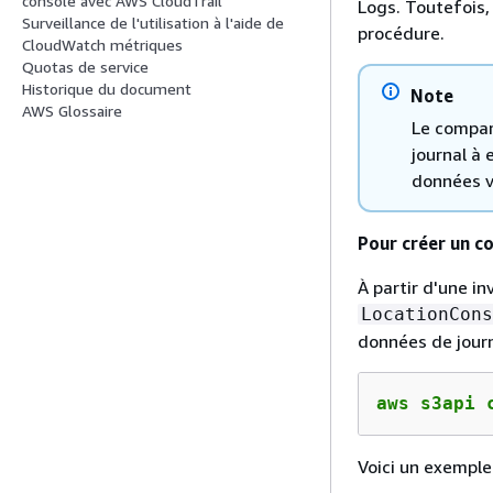
console avec AWS CloudTrail
Logs. Toutefois,
Surveillance de l'utilisation à l'aide de
procédure.
CloudWatch métriques
Quotas de service
Historique du document
Note
AWS Glossaire
Le compar
journal à
données v
Pour créer un c
À partir d'une 
LocationCons
données de journ
aws s3api 
Voici un exemple