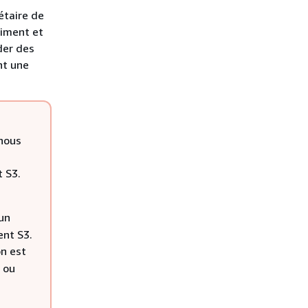
étaire de
timent et
der des
nt une
 nous
 S3.
un
ent S3.
on est
 ou