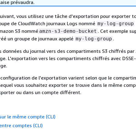
laise prévaudra.
uivant, vous utilisez une tâche d'exportation pour exporter t
roupe de CloudWatch journaux Logs nommé
my-log-group
Amazon S3 nommé
. Cet exemple s
amzn-s3-demo-bucket
réé un groupe de journaux appelé
.
my-log-group
es données du journal vers des compartiments S3 chiffrés pa
rge. L'exportation vers les compartiments chiffrés avec DSSE
rge.
a configuration de l'exportation varient selon que le compart
lequel vous souhaitez exporter se trouve dans le même com
xporter ou dans un compte différent.
sur le même compte (CLI)
entre comptes (CLI)