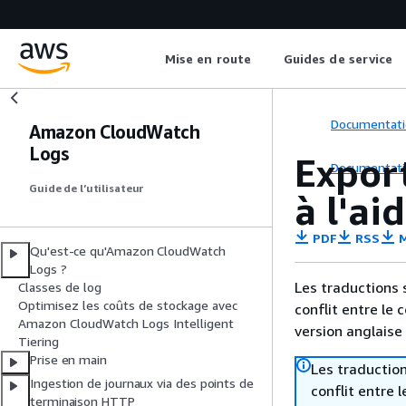
Mise en route
Guides de service
Documentati
Amazon CloudWatch
Logs
Expor
Documentati
Guide de l’utilisateur
à l'ai
PDF
RSS
M
Qu'est-ce qu'Amazon CloudWatch
Logs ?
Les traductions 
Classes de log
Optimisez les coûts de stockage avec
conflit entre le 
Amazon CloudWatch Logs Intelligent
version anglaise
Tiering
Prise en main
Les traduction
Ingestion de journaux via des points de
conflit entre 
terminaison HTTP