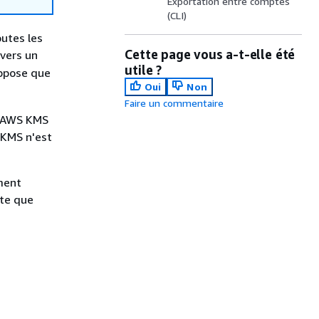
Exportation entre comptes
(CLI)
outes les
Cette page vous a-t-elle été
vers un
utile ?
uppose que
Oui
Non
Faire un commentaire
r AWS KMS
-KMS n'est
iment
pte que