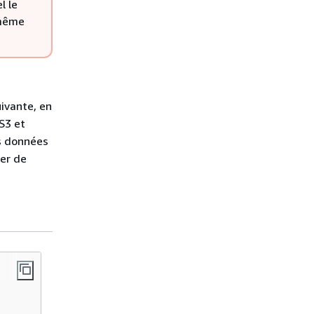
l le
 même
uivante, en
S3 et
es données
ier de