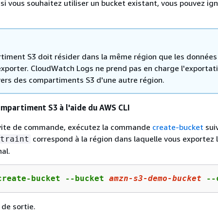
 si vous souhaitez utiliser un bucket existant, vous pouvez ig
timent S3 doit résider dans la même région que les données
 exporter. CloudWatch Logs ne prend pas en charge l'exportat
ers des compartiments S3 d'une autre région.
ompartiment S3 à l'aide du AWS CLI
invite de commande, exécutez la commande
create-bucket
sui
correspond à la région dans laquelle vous exportez 
traint
al.
create-bucket --bucket 
amzn
-s
3
-demo-bucket
 --
 de sortie.