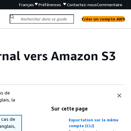
Français
Préférences
Contactez-nous
Commentaire
Créer un compte AWS
rnal vers Amazon S3
as de
lais, la
Sur cette page
 cas de
Exportation sur le même
anglais,
compte (CLI)