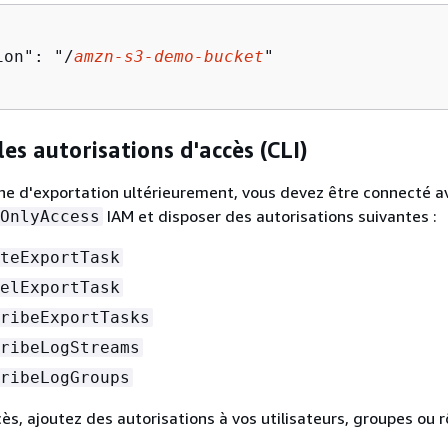
ion": "/
amzn
-s
3
-demo-bucket
"

les autorisations d'accès (CLI)
che d'exportation ultérieurement, vous devez être connecté av
IAM et disposer des autorisations suivantes :
OnlyAccess
teExportTask
elExportTask
ribeExportTasks
ribeLogStreams
ribeLogGroups
cès, ajoutez des autorisations à vos utilisateurs, groupes ou rô