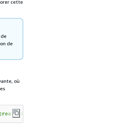
norer cette
 de
ion de
vante, où
les
create-bucket-configuration LocationConstrain