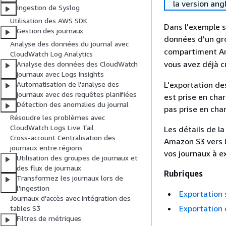
la version ang
Ingestion de Syslog
Utilisation des AWS SDK
Dans l'exemple s
Gestion des journaux
données d'un g
Analyse des données du journal avec
compartiment 
CloudWatch Log Analytics
vous avez déjà c
Analyse des données des CloudWatch
journaux avec Logs Insights
L'exportation d
Automatisation de l'analyse des
journaux avec des requêtes planifiées
est prise en cha
Détection des anomalies du journal
pas prise en cha
Résoudre les problèmes avec
CloudWatch Logs Live Tail
Les détails de l
Cross-account Centralisation des
Amazon S3 vers 
journaux entre régions
vos journaux à e
Utilisation des groupes de journaux et
des flux de journaux
Rubriques
Transformez les journaux lors de
l'ingestion
Exportation 
Journaux d'accès avec intégration des
Exportation 
tables S3
Filtres de métriques