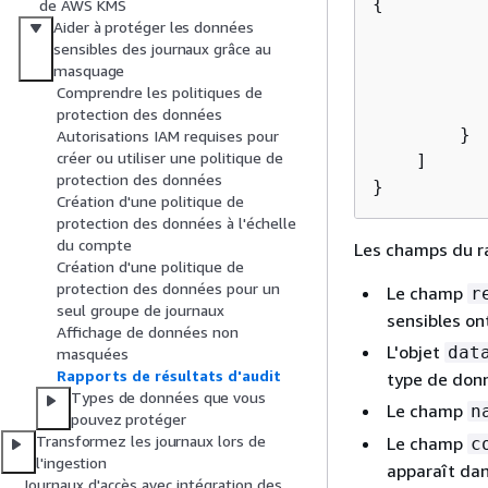
{
de AWS KMS
Aider à protéger les données
sensibles des journaux grâce au
masquage
           
Comprendre les politiques de
           
protection des données
        }

Autorisations IAM requises pour
créer ou utiliser une politique de
    ]

protection des données
}
Création d'une politique de
protection des données à l'échelle
du compte
Les champs du ra
Création d'une politique de
protection des données pour un
Le champ
r
seul groupe de journaux
sensibles on
Affichage de données non
L'objet
dat
masquées
Rapports de résultats d'audit
type de donn
Types de données que vous
Le champ
n
pouvez protéger
Transformez les journaux lors de
Le champ
c
l'ingestion
apparaît dan
Journaux d'accès avec intégration des