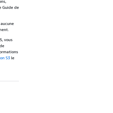
ons,
e Guide de
, aucune
ment.
S, vous
 de
formations
on S3
le