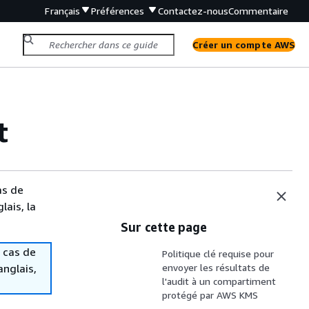
Français
Préférences
Contactez-nous
Commentaire
Créer un compte AWS
t
as de
lais, la
Sur cette page
 cas de
Politique clé requise pour
anglais,
envoyer les résultats de
l'audit à un compartiment
protégé par AWS KMS