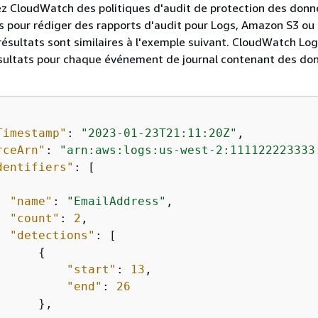
ez CloudWatch des politiques d'audit de protection des don
pour rédiger des rapports d'audit pour Logs, Amazon S3 ou 
résultats sont similaires à l'exemple suivant. CloudWatch Lo
ésultats pour chaque événement de journal contenant des do
Timestamp"
: 
"2023-01-23T21:11:20Z"
,

rceArn"
: 
"arn:aws:logs:us-west-2:111122223333
dentifiers"
: [

"name"
: 
"EmailAddress"
,

"count"
: 
2
,

"detections"
: [

{
"start"
: 
13
,

"end"
: 
26