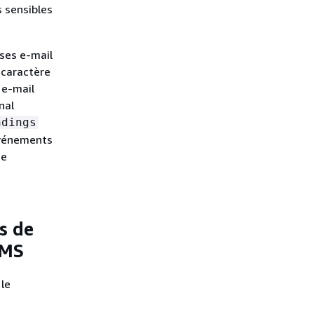
 sensibles
ses e-mail
 caractère
 e-mail
nal
ndings
événements
de
s de
KMS
le