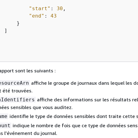
"start"
: 
30
,

"end"
: 
43
     }

 ]

pport sont les suivants :
affiche le groupe de journaux dans lequel les 
esourceArn
t été trouvées.
affiche des informations sur les résultats rel
aIdentifiers
ées sensibles que vous auditez.
identifie le type de données sensibles dont traite cette 
ame
indique le nombre de fois que ce type de données sens
ount
s l'événement du journal.