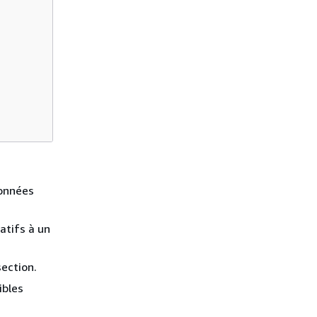
données
atifs à un
section.
ibles