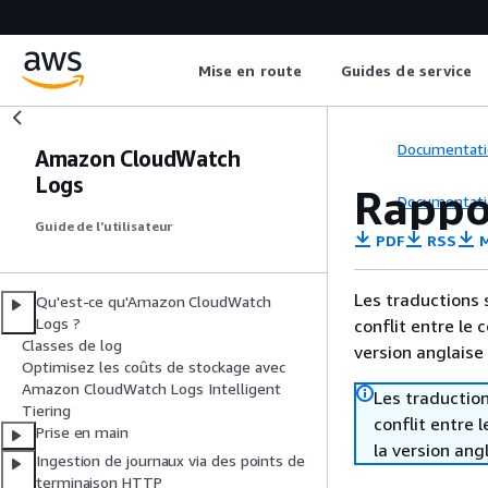
Mise en route
Guides de service
Documentati
Amazon CloudWatch
Logs
Rappor
Documentati
Guide de l’utilisateur
PDF
RSS
M
Les traductions 
Qu'est-ce qu'Amazon CloudWatch
Logs ?
conflit entre le 
Classes de log
version anglaise
Optimisez les coûts de stockage avec
Amazon CloudWatch Logs Intelligent
Les traduction
Tiering
conflit entre 
Prise en main
la version ang
Ingestion de journaux via des points de
terminaison HTTP