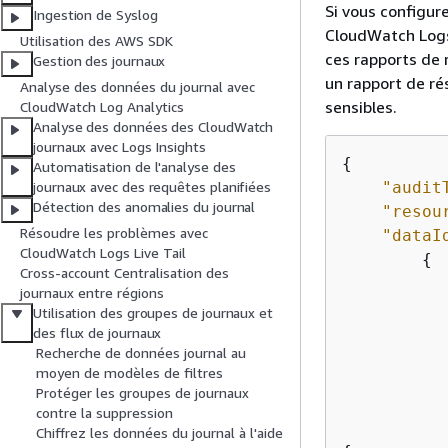
Si vous configur
Ingestion de Syslog
CloudWatch Logs 
Utilisation des AWS SDK
ces rapports de 
Gestion des journaux
un rapport de r
Analyse des données du journal avec
sensibles.
CloudWatch Log Analytics
Analyse des données des CloudWatch
journaux avec Logs Insights
{
Automatisation de l'analyse des
"audit
journaux avec des requêtes planifiées
Détection des anomalies du journal
"resou
Résoudre les problèmes avec
"dataI
CloudWatch Logs Live Tail
{
Cross-account Centralisation des
journaux entre régions
Utilisation des groupes de journaux et
des flux de journaux
Recherche de données journal au
moyen de modèles de filtres
Protéger les groupes de journaux
contre la suppression
Chiffrez les données du journal à l'aide