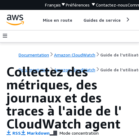
Français
Préférences
Contactez-nous
Comm
Mise en route
Guides de service
Out
Documentation
Amazon CloudWatch
Guide de l’utilisa
Collectez des
Documentation
Amazon CloudWatch
Guide de l’utilisa
métriques, des
journaux et des
traces à l'aide de l'
CloudWatch agent
RSS
Markdown
Mode concentration