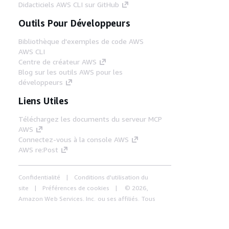
Didacticiels AWS CLI sur GitHub
Outils Pour Développeurs
Bibliothèque d'exemples de code AWS
AWS CLI
Centre de créateur AWS
Blog sur les outils AWS pour les
développeurs
Liens Utiles
Téléchargez les documents du serveur MCP
AWS
Connectez-vous à la console AWS
AWS re:Post
Confidentialité
Conditions d'utilisation du
site
Préférences de cookies
© 2026,
Amazon Web Services, Inc. ou ses affiliés. Tous
droits réservés.
Français