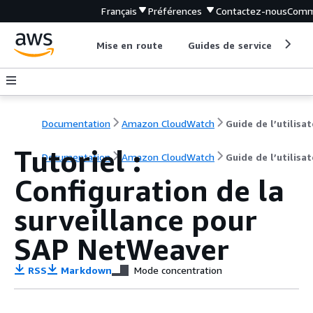
Français
Préférences
Contactez-nous
Comm
Mise en route
Guides de service
Out
Documentation
Amazon CloudWatch
Guide de l’utilisa
Tutoriel :
Documentation
Amazon CloudWatch
Guide de l’utilisa
Configuration de la
surveillance pour
SAP NetWeaver
RSS
Markdown
Mode concentration