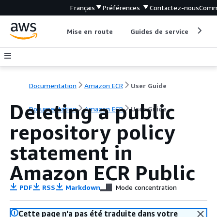
Français
Préférences
Contactez-nous
Comm
Mise en route
Guides de service
Out
Documentation
Amazon ECR
User Guide
Deleting a public
Documentation
Amazon ECR
User Guide
repository policy
statement in
Amazon ECR Public
PDF
RSS
Markdown
Mode concentration
Cette page n'a pas été traduite dans votre