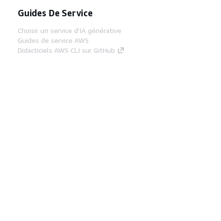
Guides De Service
Choisir un service d'IA générative
Guides de service AWS
Didacticiels AWS CLI sur GitHub
Outils Pour Développeurs
Bibliothèque d'exemples de code AWS
AWS CLI
Centre de créateur AWS
Blog sur les outils AWS pour les
développeurs
Liens Utiles
Téléchargez les documents du serveur MCP
AWS
Connectez-vous à la console AWS
AWS re:Post
Confidentialité
Conditions d'utilisation du