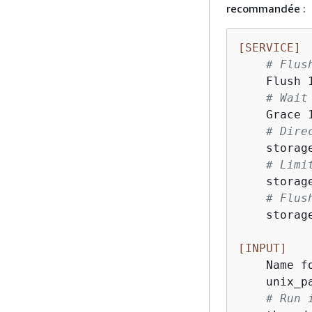
recommandée :
[SERVICE]
# Flus
    Flush 1
# Wait
    Grace 1
# Dire
    storag
# Limi
    storag
# Flus
    storag
[INPUT]
    Name fo
    unix_p
# Run 