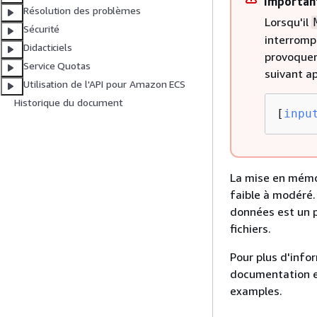
Importan
Résolution des problèmes
Lorsqu'il
Sécurité
interromp
Didacticiels
provoquer 
Service Quotas
suivant ap
Utilisation de l'API pour Amazon ECS
Historique du document
[
inpu
La mise en mémoi
faible à modéré.
données est un 
fichiers.
Pour plus d'info
documentation 
examples.