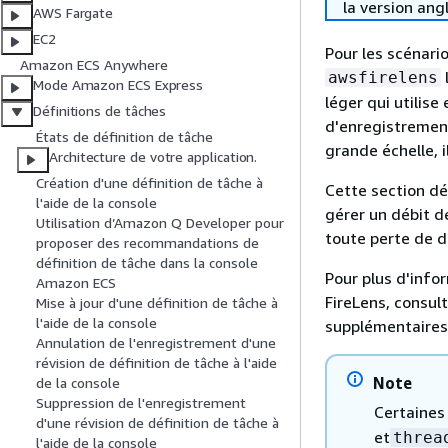
la version ang
AWS Fargate
EC2
Pour les scénari
Amazon ECS Anywhere
awsfirelens
Mode Amazon ECS Express
léger qui utilise
Définitions de tâches
d'enregistremen
États de définition de tâche
grande échelle, i
Architecture de votre application.
Création d'une définition de tâche à
Cette section dé
l'aide de la console
gérer un débit d
Utilisation d’Amazon Q Developer pour
toute perte de 
proposer des recommandations de
définition de tâche dans la console
Pour plus d'infor
Amazon ECS
FireLens, consul
Mise à jour d'une définition de tâche à
l'aide de la console
supplémentaires
Annulation de l'enregistrement d'une
révision de définition de tâche à l'aide
Note
de la console
Suppression de l'enregistrement
Certaines 
d'une révision de définition de tâche à
et
threa
l'aide de la console