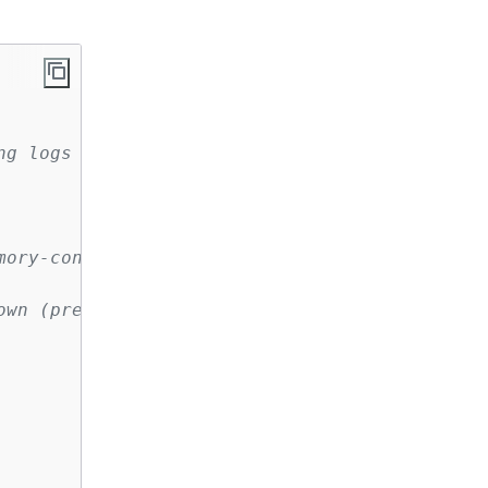
ng logs
mory-constrained environments)
own (prevents log loss)