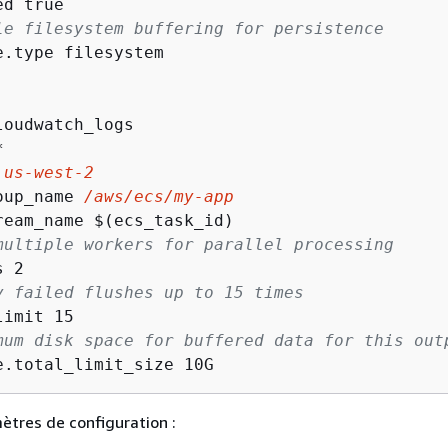
d true

le filesystem buffering for persistence
e.type filesystem

oudwatch_logs



 
us-west-2
oup_name 
/aws/ecs/my-app
ream_name $(ecs_task_id)

multiple workers for parallel processing
 2

y failed flushes up to 15 times
imit 15

mum disk space for buffered data for this out
e.total_limit_size 10G
ètres de configuration :