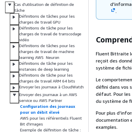
d'informat
Cas d'utilisation de définition de
tâche
.
Définitions de tâches pour les
charges de travail GPU
Définitions de tâche pour les
charges de travail de transcodage
Comprend
vidéo
Définitions de tâches pour les
charges de travail de machine
Fluent Bittraite
learning AWS Neuron
reçoit des donné
Définitions de tâche pour les
système de fich
instances de deep learning
Définitions de tâche pour les
Le comportemen
charges de travail ARM 64 bits
défini dans vos 
Envoyer les journaux à CloudWatch
défaut. Pour les
Envoyer des journaux à un AWS
service ou AWS Partner
du système de fic
Configuration des journaux
pour un débit élevé
Pour plus d'info
AWS pour les référentiels Fluent
documentation 
Bit d'images
examples.
Exemple de définition de tâche :