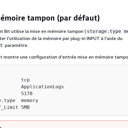
émoire tampon (par défaut)
nt Bit utilise la mise en mémoire tampon (
storage.type m
er l'utilisation de la mémoire par plug-in INPUT à l'aide du
paramètre.
t
nt montre une configuration d'entrée mise en mémoire tampo
       tcp

        ApplicationLogs

       5170

.type  memory

f_Limit 5MB