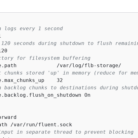
h logs every 1 second


 120 seconds during shutdown to flush remaini
20

ctory for filesystem buffering
e.path             /var/log/flb-storage/

t chunks stored 'up' in memory (reduce for me
e.max_chunks_up    32

h backlog chunks to destinations during shutd
e.backlog.flush_on_shutdown On

rward

ath /var/run/fluent.sock

input in separate thread to prevent blocking