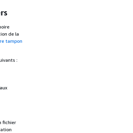
rs
moire
ion de la
re tampon
ivants :
 aux
 fichier
ration