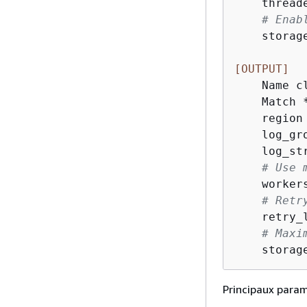
    threade
# Enab
    storag
[OUTPUT]
    Name cl
    Match *
    region
    log_gr
    log_st
# Use 
    workers
# Retr
    retry_l
# Maxi
    storag
Principaux param