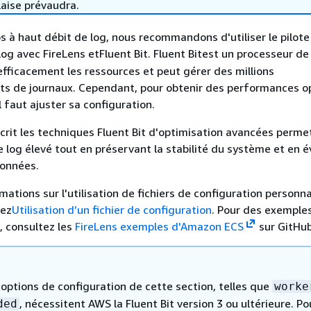
laise prévaudra.
os à haut débit de log, nous recommandons d'utiliser le pilote
log avec FireLens etFluent Bit. Fluent Bitest un processeur de
 efficacement les ressources et peut gérer des millions
ts de journaux. Cependant, pour obtenir des performances o
l faut ajuster sa configuration.
crit les techniques Fluent Bit d'optimisation avancées perme
e log élevé tout en préservant la stabilité du système et en é
données.
mations sur l'utilisation de fichiers de configuration personn
tez
Utilisation d’un fichier de configuration
. Pour des exemple
, consultez les
FireLens exemples d'Amazon ECS
sur GitHub
options de configuration de cette section, telles que
worke
, nécessitent AWS la Fluent Bit version 3 ou ultérieure. Po
ded