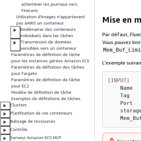
acheminer les journaux vers
FireLens
Utilisation d'images n'appartenant
Mise en m
pas àAWS un conteneur
Redémarrer des conteneurs
Par défaut, Flue
individuels dans les tâches
Vous pouvez limit
Transmission de données
sensibles vers un conteneur
Mem_Buf_Limi
Paramètres de définition de tâche
pour les instances gérées Amazon ECS
L'exemple suiva
Paramètres de définition des tâches
pour Fargate
Paramètres de définition de tâche
[INPUT]
pour EC2
    Name   
Modèle de définition de tâche
    Tag   
Exemples de définitions de tâches
    Port   
Clusters
    storage
Planification de vos conteneurs
    Mem_Bu
Balisage de ressources
Contrôle
Serveur Amazon ECS MCP