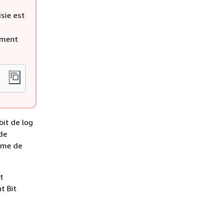
isie est
sement
bit de log
 de
ème de
t
t Bit