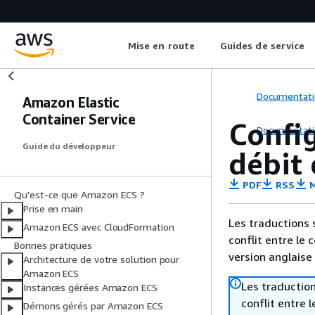
Mise en route
Guides de service
Documentati
Amazon Elastic
Container Service
Confi
Documentati
Guide du développeur
débit 
PDF
RSS
M
Qu'est-ce que Amazon ECS ?
Prise en main
Les traductions 
Amazon ECS avec CloudFormation
conflit entre le 
Bonnes pratiques
version anglaise
Architecture de votre solution pour
Amazon ECS
Les traduction
Instances gérées Amazon ECS
conflit entre 
Démons gérés par Amazon ECS