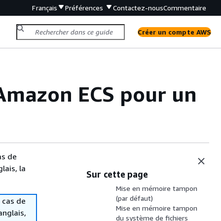
Français
Préférences
Contactez-nous
Commentaire
Créer un compte AWS
 Amazon ECS pour un
as de
lais, la
Sur cette page
Comprendre les morceaux
Mise en mémoire tampon
(par défaut)
 cas de
Mise en mémoire tampon
anglais,
du système de fichiers