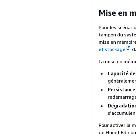
Mise en m
Pour les scénari
tampon du systèm
mise en mémoire
et stockage
da
La mise en mémoi
Capacité d
généralemen
Persistance
redémarrage
Dégradation
s'accumulent
Pour activer la 
de Fluent Bit co