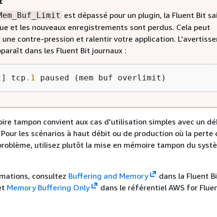
t
est dépassé pour un plugin, la Fluent Bit sa
Mem_Buf_Limit
ue et les nouveaux enregistrements sont perdus. Cela peut
une contre-pression et ralentir votre application. L'avertis
paraît dans les Fluent Bit journaux :
t
] tcp
.1
 paused (mem buf overlimit)
re tampon convient aux cas d'utilisation simples avec un dé
 Pour les scénarios à haut débit ou de production où la perte
problème, utilisez plutôt la mise en mémoire tampon du syst
rmations, consultez
Buffering and Memory
dans la Fluent Bi
et
Memory Buffering Only
dans le référentiel AWS for Fluen