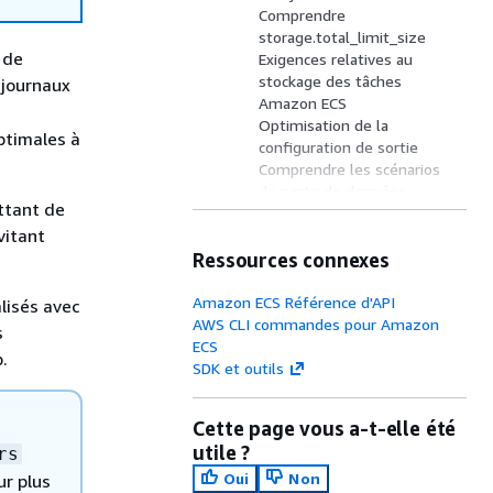
Comprendre
storage.total_limit_size
 de
Exigences relatives au
stockage des tâches
 journaux
Amazon ECS
Optimisation de la
ptimales à
configuration de sortie
Comprendre les scénarios
de perte de données
ttant de
Utilisez la journalisation à
vitant
destinations multiples pour
Ressources connexes
plus de fiabilité
Utiliser la journalisation
basée sur des fichiers avec
Amazon ECS Référence d'API
alisés avec
le plugin d'entrée tail
AWS CLI commandes pour Amazon
s
Connectez-vous
ECS
.
directement à FireLens
SDK et outils
Configurer la limite de
mémoire tampon Docker
Cette page vous a-t-elle été
utile ?
rs
Oui
Non
ur plus