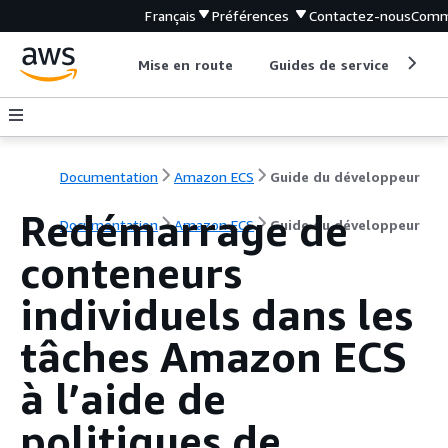
Français
Préférences
Contactez-nous
Comm
Mise en route
Guides de service
Out
Documentation
Amazon ECS
Guide du développeur
Redémarrage de
Documentation
Amazon ECS
Guide du développeur
conteneurs
individuels dans les
tâches Amazon ECS
à l’aide de
politiques de