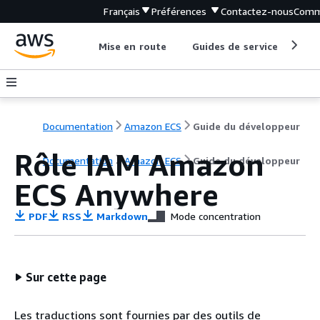
Français
Préférences
Contactez-nous
Comm
Mise en route
Guides de service
Out
Documentation
Amazon ECS
Guide du développeur
Rôle IAM Amazon
Documentation
Amazon ECS
Guide du développeur
ECS Anywhere
PDF
RSS
Markdown
Mode concentration
Sur cette page
Les traductions sont fournies par des outils de