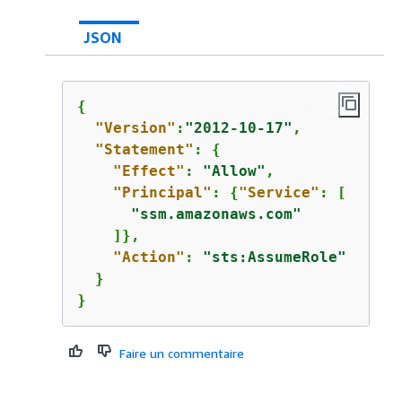
JSON
{
"Version"
:
"2012-10-17"
,

"Statement"
: 
{
"Effect"
: 
"Allow"
,

"Principal"
: 
{
"Service"
: [

"ssm.amazonaws.com"
    ]},

"Action"
: 
"sts:AssumeRole"
  }

}
Faire un commentaire