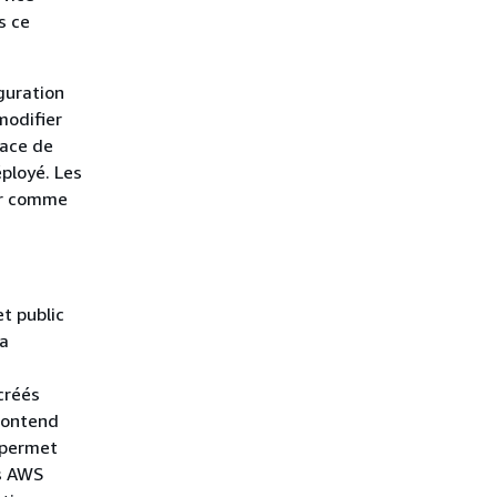
s ce
iguration
modifier
pace de
ployé. Les
er comme
t public
La
créés
frontend
a permet
ns AWS