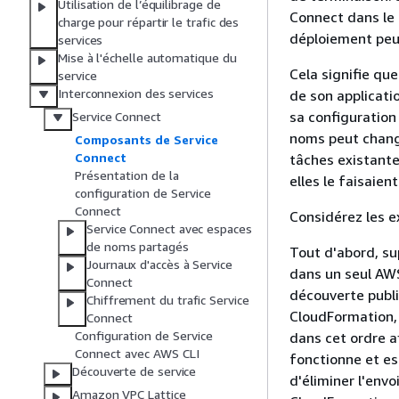
Utilisation de l’équilibrage de
Connect dans le
charge pour répartir le trafic des
déploiement peuv
services
Mise à l'échelle automatique du
Cela signifie que
service
Interconnexion des services
de son applicati
sa configuration
Service Connect
noms peut change
Composants de Service
Connect
tâches existant
Présentation de la
elles le faisaien
configuration de Service
Connect
Considérez les e
Service Connect avec espaces
de noms partagés
Tout d'abord, su
Journaux d'accès à Service
dans un seul AW
Connect
découverte publiq
Chiffrement du trafic Service
CloudFormation, y
Connect
Configuration de Service
dans cet ordre a
Connect avec AWS CLI
fonctionne et es
Découverte de service
d'éliminer l'env
Amazon VPC Lattice