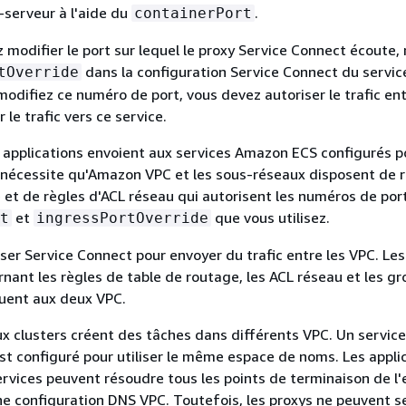
t-serveur à l'aide du
.
containerPort
z modifier le port sur lequel le proxy Service Connect écoute,
dans la configuration Service Connect du service
tOverride
 modifiez ce numéro de port, vous devez autoriser le trafic en
r le trafic vers ce service.
s applications envoient aux services Amazon ECS configurés p
 nécessite qu'Amazon VPC et les sous-réseaux disposent de 
 et de règles d'ACL réseau qui autorisent les numéros de por
et
que vous utilisez.
t
ingressPortOverride
iser Service Connect pour envoyer du trafic entre les VPC. L
nant les règles de table de routage, les ACL réseau et les g
quent aux deux VPC.
x clusters créent des tâches dans différents VPC. Un servic
st configuré pour utiliser le même espace de noms. Les appli
rvices peuvent résoudre tous les points de terminaison de l
 configuration DNS VPC. Toutefois, les proxys ne peuvent s