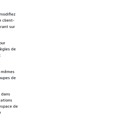
 modifiez
 client-
trant sur
our
règles de
t
es mêmes
roupes de
e dans
cations
'espace de
e