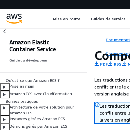
Mise en route
Guides de service
Documentati
Amazon Elastic
Container Service
Compo
Documentati
Guide du développeur
PDF
RSS
M
Les traductions 
Qu'est-ce que Amazon ECS ?
Prise en main
conflit entre le 
version anglaise
Amazon ECS avec CloudFormation
Bonnes pratiques
Les traduction
Architecture de votre solution pour
conflit entre 
Amazon ECS
Instances gérées Amazon ECS
la version ang
Démons gérés par Amazon ECS