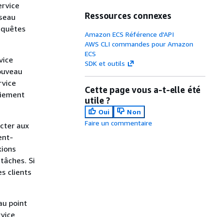
ervice
Ressources connexes
éseau
requêtes
Amazon ECS Référence d'API
AWS CLI commandes pour Amazon
ECS
vice
SDK et outils
nouveau
rvice
Cette page vous a-t-elle été
oiement
utile ?
Oui
Non
Faire un commentaire
ecter aux
ent-
xions
tâches. Si
s clients
.
au point
rvice