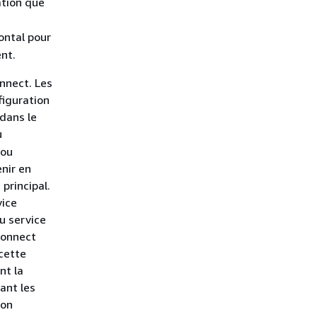
tion que
ontal pour
nt.
nnect. Les
figuration
dans le
u
 ou
nir en
principal.
vice
u service
Connect
cette
nt la
ant les
son