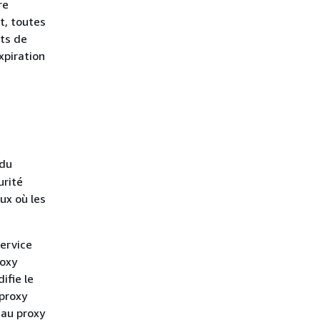
re
t, toutes
nts de
xpiration
 du
urité
ux où les
ervice
roxy
ifie le
 proxy
 au proxy