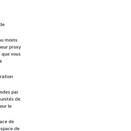
 de
au moins
neur proxy
e que vous
e
uration
andes par
unités de
our le
pace de
espace de