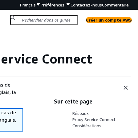
Français
Préférences
Contactez-nous
Commentaire
Créer un compte AWS
ervice Connect
as de
lais, la
Sur cette page
 cas de
Réseaux
anglais,
Proxy Service Connect
Considérations