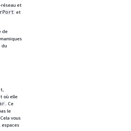
-réseau et
et
rPort
e de
 dynamiques
2 du
t,
 où elle
. Ce
ar
pas le
 Cela vous
, espaces