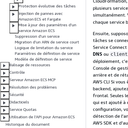
CloudFormation, 
Protection évolutive des tâches
plusieurs servic
Injection de pannes avec
simultanément. V
Amazon ECS et Fargate
chaque service b
Mise à jour des paramètres d’un
service Amazon ECS
Ensuite, supposo
Suppression d'un service
tâches se connec
Migration d’un ARN de service court
Service Connect 
Logique de limitation du service
Paramètres de définition de service
DNS
ou
client
Modèle de définition de service
déploiement, c'e
Balisage de ressources
Console de gest
Contrôle
arrière et de rét
Serveur Amazon ECS MCP
AWS CLI Si vous
Résolution des problèmes
backend, ajoutez
Sécurité
frontal. Seules 
qui est ajouté à
Didacticiels
configuration, v
Service Quotas
détection de l'a
Utilisation de l'API pour Amazon ECS
AWS SDK et d'aut
Historique du document