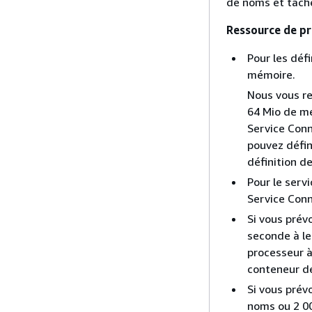
de noms et tâch
Ressource de p
Pour les déf
mémoire.
Nous vous r
64 Mio de mé
Service Conn
pouvez défin
définition d
Pour le servi
Service Conn
Si vous prév
seconde à l
processeur à
conteneur de
Si vous prév
noms ou 2 00