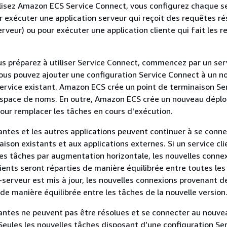
lisez Amazon ECS Service Connect, vous configurez chaque s
exécuter une application serveur qui reçoit des requêtes r
erveur) ou pour exécuter une application cliente qui fait les 
s préparez à utiliser Service Connect, commencez par un ser
Vous pouvez ajouter une configuration Service Connect à un 
service existant. Amazon ECS crée un point de terminaison Se
espace de noms. En outre, Amazon ECS crée un nouveau dépl
pour remplacer les tâches en cours d'exécution.
antes et les autres applications peuvent continuer à se conn
ison existants et aux applications externes. Si un service cli
es tâches par augmentation horizontale, les nouvelles conne
ients seront réparties de manière équilibrée entre toutes les 
-serveur est mis à jour, les nouvelles connexions provenant de
 de manière équilibrée entre les tâches de la nouvelle version
antes ne peuvent pas être résolues et se connecter au nouve
Seules les nouvelles tâches disposant d’une configuration Se