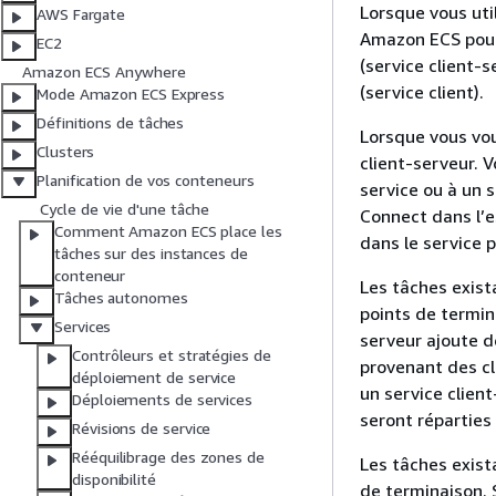
Lorsque vous uti
AWS Fargate
Amazon ECS pour 
EC2
(service client-s
Amazon ECS Anywhere
(service client).
Mode Amazon ECS Express
Définitions de tâches
Lorsque vous vou
Clusters
client-serveur. 
Planification de vos conteneurs
service ou à un 
Cycle de vie d'une tâche
Connect dans l’
Comment Amazon ECS place les
dans le service 
tâches sur des instances de
conteneur
Les tâches exist
Tâches autonomes
points de termina
Services
serveur ajoute d
Contrôleurs et stratégies de
provenant des cl
déploiement de service
un service client
Déploiements de services
seront réparties
Révisions de service
Rééquilibrage des zones de
Les tâches exist
disponibilité
de terminaison. 