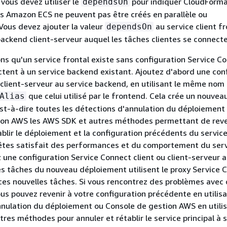
vous devez utiliser le
pour indiquer CloudForma
dependsOn
es Amazon ECS ne peuvent pas être créés en parallèle ou
ous devez ajouter la valeur
au service client fr
dependsOn
ackend client-serveur auquel les tâches clientes se connecte
ns qu'un service frontal existe sans configuration Service Co
tent à un service backend existant. Ajoutez d'abord une con
client-serveur au service backend, en utilisant le même nom 
que celui utilisé par le frontend. Cela crée un nouvea
Alias
st-à-dire toutes les détections d'annulation du déploiement
ion AWS les AWS SDK et autres méthodes permettant de reve
ablir le déploiement et la configuration précédents du service 
 êtes satisfait des performances et du comportement du ser
 une configuration Service Connect client ou client-serveur a
les tâches du nouveau déploiement utilisent le proxy Service 
 ces nouvelles tâches. Si vous rencontrez des problèmes avec 
ous pouvez revenir à votre configuration précédente en utilisa
nnulation du déploiement ou Console de gestion AWS en utilis
res méthodes pour annuler et rétablir le service principal à 