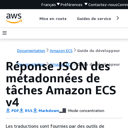
Français
Préférences
Contactez-nous
Comm
Mise en route
Guides de service
Out
Documentation
Amazon ECS
Guide du développeur
Réponse JSON des
Documentation
Amazon ECS
Guide du développeur
métadonnées de
tâches Amazon ECS
v4
PDF
RSS
Markdown
Mode concentration
Les traductions sont fournies par des outils de