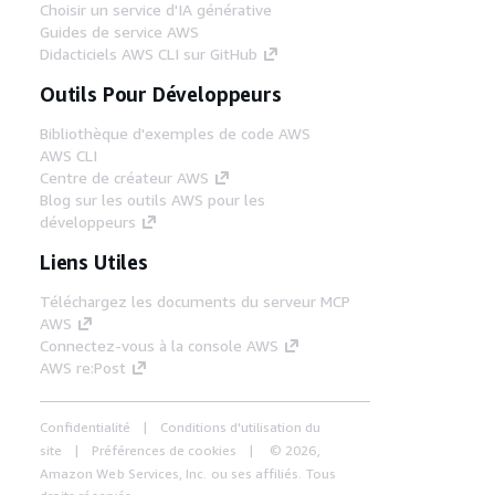
Choisir un service d'IA générative
Guides de service AWS
Didacticiels AWS CLI sur GitHub
Outils Pour Développeurs
Bibliothèque d'exemples de code AWS
AWS CLI
Centre de créateur AWS
Blog sur les outils AWS pour les
développeurs
Liens Utiles
Téléchargez les documents du serveur MCP
AWS
Connectez-vous à la console AWS
AWS re:Post
Confidentialité
Conditions d'utilisation du
site
Préférences de cookies
© 2026,
Amazon Web Services, Inc. ou ses affiliés. Tous