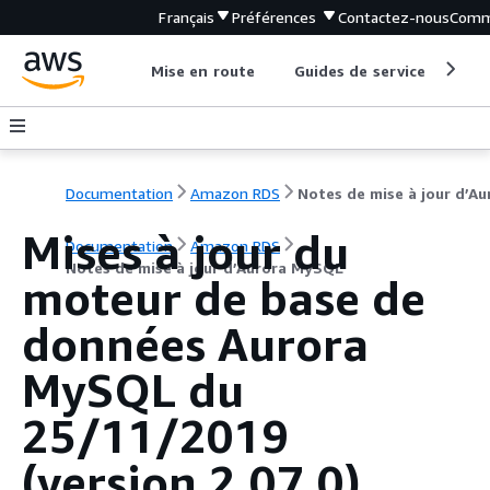
Français
Préférences
Contactez-nous
Comm
Mise en route
Guides de service
Out
Documentation
Amazon RDS
Mises à jour du
Documentation
Amazon RDS
Notes de mise à jour d’Aurora MySQL
moteur de base de
données Aurora
MySQL du
25/11/2019
(version 2.07.0)