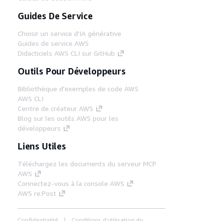
Guides De Service
Choisir un service d'IA générative
Guides de service AWS
Didacticiels AWS CLI sur GitHub
Outils Pour Développeurs
Bibliothèque d'exemples de code AWS
AWS CLI
Centre de créateur AWS
Blog sur les outils AWS pour les
développeurs
Liens Utiles
Téléchargez les documents du serveur MCP
AWS
Connectez-vous à la console AWS
AWS re:Post
Confidentialité
Conditions d'utilisation du