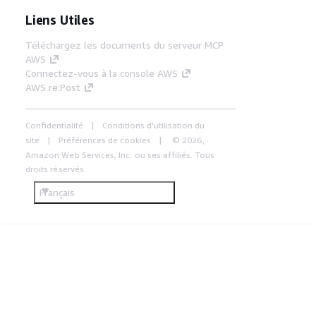
Liens Utiles
Téléchargez les documents du serveur MCP
AWS
Connectez-vous à la console AWS
AWS re:Post
Confidentialité
Conditions d'utilisation du
site
Préférences de cookies
© 2026,
Amazon Web Services, Inc. ou ses affiliés. Tous
droits réservés.
Français