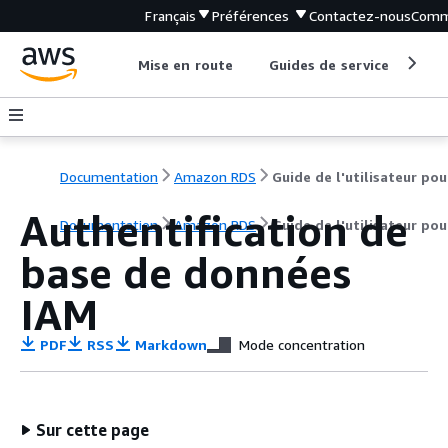
Français
Préférences
Contactez-nous
Comm
Mise en route
Guides de service
Out
Documentation
Amazon RDS
Authentification de
Documentation
Amazon RDS
Guide de l'utilisateur po
base de données
IAM
PDF
RSS
Markdown
Mode concentration
Sur cette page