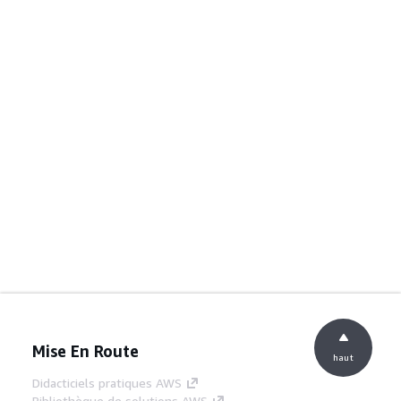
Mise En Route
haut
Didacticiels pratiques AWS
Bibliothèque de solutions AWS