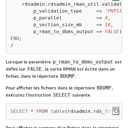
    rdsadmin.rdsadmin_rman_util.validate_
        p_validation_type     
=
>
'
PHYSICA
        p_parallel            
=
>
4
,  

        p_section_size_mb     
=
>
10
,

        p_rman_to_dbms_output 
=
>
FALSE
END
/
Lorsque le paramètre
est
p_rman_to_dbms_output
défini sur
, la sortie RMAN est écrite dans un
FALSE
fichier, dans le répertoire
.
BDUMP
Pour afficher les fichiers dans le répertoire
,
BDUMP
exécutez l'instruction
suivante.
SELECT
SELECT
*
FROM
table
(rdsadmin.rds_file_uti
Pour afficher le contenu d'un fichier dans le répertoire