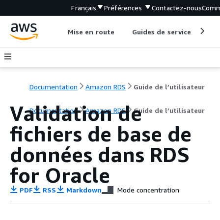
Français
Préférences
Contactez-nous
Comm
Mise en route
Guides de service
Out
Documentation
Amazon RDS
Guide de l’utilisateur
Validation de
Documentation
Amazon RDS
Guide de l’utilisateur
fichiers de base de
données dans RDS
for Oracle
PDF
RSS
Markdown
Mode concentration