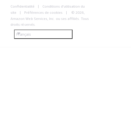
Confidentialité
Conditions d'utilisation du
site
Préférences de cookies
© 2026,
Amazon Web Services, Inc. ou ses affiliés. Tous
droits réservés.
Français