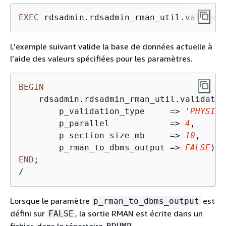
EXEC
 rdsadmin.rdsadmin_rman_util.validate
L’exemple suivant valide la base de données actuelle à
l’aide des valeurs spécifiées pour les paramètres.
BEGIN
    rdsadmin.rdsadmin_rman_util.validate_
        p_validation_type     
=
>
'
PHYSICA
        p_parallel            
=
>
4
,  

        p_section_size_mb     
=
>
10
,

        p_rman_to_dbms_output 
=
>
FALSE
END
/
Lorsque le paramètre
est
p_rman_to_dbms_output
défini sur
, la sortie RMAN est écrite dans un
FALSE
fichier, dans le répertoire
.