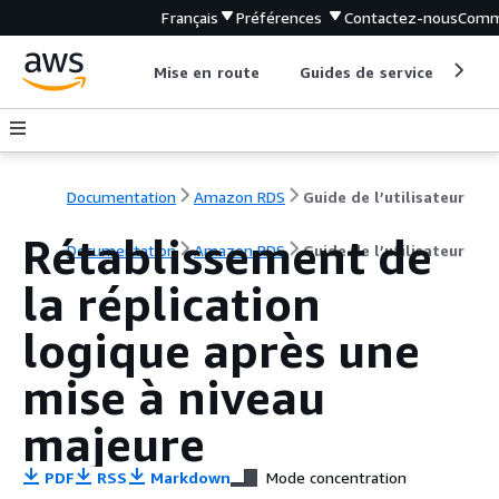
Français
Préférences
Contactez-nous
Comm
Mise en route
Guides de service
Out
Documentation
Amazon RDS
Guide de l’utilisateur
Rétablissement de
Documentation
Amazon RDS
Guide de l’utilisateur
la réplication
logique après une
mise à niveau
majeure
PDF
RSS
Markdown
Mode concentration