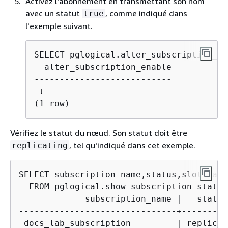
Activez l'abonnement en transmettant son nom
avec un statut
, comme indiqué dans
true
l'exemple suivant.
  alter_subscription_enable

---------------------------

 t

(1 row)
Vérifiez le statut du nœud. Son statut doit être
, tel qu'indiqué dans cet exemple.
replicating
SELECT subscription_name,status,slot_name

             subscription_name |   status
-------------------------------+---------
 docs_lab_subscription         | replicat