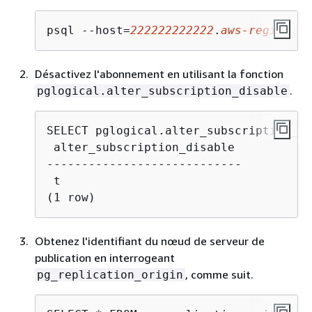
psql --host=
222222222222
.
aws-region
.rd
Désactivez l'abonnement en utilisant la fonction
.
pglogical.alter_subscription_disable
 alter_subscription_disable

----------------------------

 t

(1 row)
Obtenez l'identifiant du nœud de serveur de
publication en interrogeant
, comme suit.
pg_replication_origin