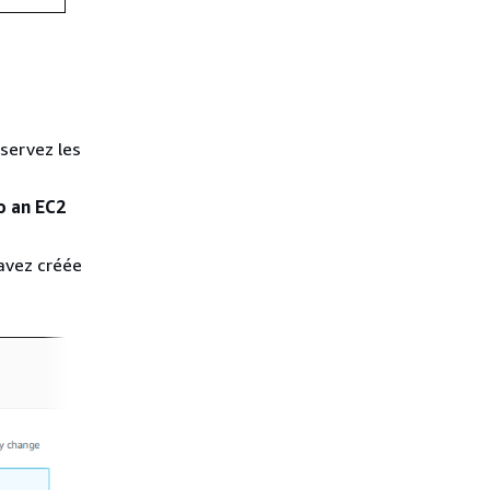
nservez les
o an EC2
 avez créée