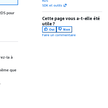
RDS
SDK et outils
RDS pour
Cette page vous a-t-elle été
utile ?
Oui
Non
Faire un commentaire
ez-la à
a même que
.