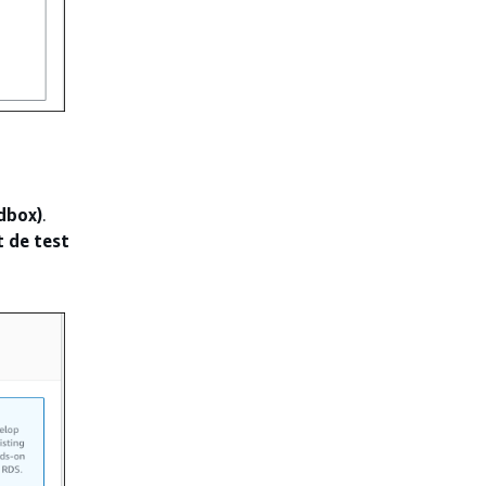
dbox)
.
 de test