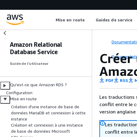
Mise en route
Guides de service
Documentati
Amazon Relational
Database Service
Créer
Documentati
Guide de l’utilisateur
Amaz
PDF
RSS
M
Qu'est-ce que Amazon RDS ?
Configuration
Les traductions 
Mise en route
conflit entre le 
Création d'une instance de base de
version anglaise
données MariaDB et connexion à cette
instance
Les traduction
Création et connexion à une instance
de base de données Microsoft
conflit entre 