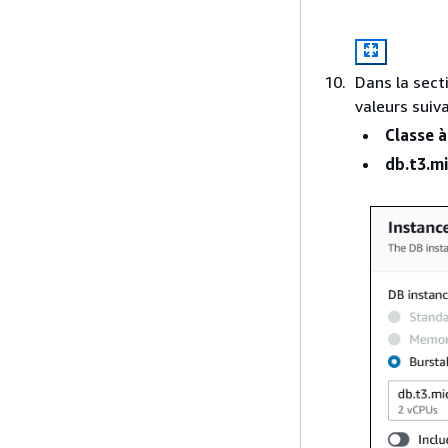
Dans la sect
valeurs suiv
Classe à
db.t3.m