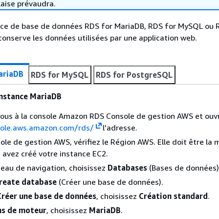
laise prévaudra.
nce de base de données RDS for MariaDB, RDS for MySQL ou 
onserve les données utilisées par une application web.
ariaDB
RDS for MySQL
RDS for PostgreSQL
instance MariaDB
ous à la console Amazon RDS Console de gestion AWS et ouvr
sole.aws.amazon.com/rds/
l'adresse.
ole de gestion AWS, vérifiez le Région AWS. Elle doit être l
s avez créé votre instance EC2.
eau de navigation, choisissez
Databases
(Bases de données)
reate database
(Créer une base de données).
Créer une base de données
, choisissez
Création standard
.
s de moteur
, choisissez
MariaDB
.