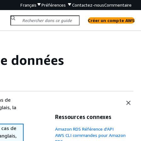
Français
Préférences
Contactez-nous
Commentaire
Créer un compte AWS
de données
as de
lais, la
Ressources connexes
 cas de
Amazon RDS Référence d'API
anglais,
AWS CLI commandes pour Amazon