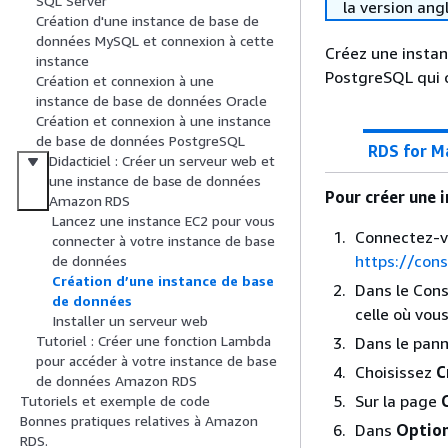
SQL Server
la version ang
Création d'une instance de base de
données MySQL et connexion à cette
Créez une insta
instance
PostgreSQL qui c
Création et connexion à une
instance de base de données Oracle
Création et connexion à une instance
de base de données PostgreSQL
RDS for M
Didacticiel : Créer un serveur web et
une instance de base de données
Pour créer une 
Amazon RDS
Lancez une instance EC2 pour vous
Connectez-v
connecter à votre instance de base
https://con
de données
Création d’une instance de base
Dans le Cons
de données
celle où vou
Installer un serveur web
Tutoriel : Créer une fonction Lambda
Dans le pann
pour accéder à votre instance de base
Choisissez
C
de données Amazon RDS
Sur la page
Tutoriels et exemple de code
Bonnes pratiques relatives à Amazon
Dans
Option
RDS.