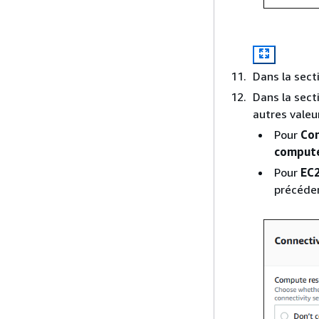
Dans la sect
Dans la sect
autres valeu
Pour
Co
compute
Pour
EC2
précéde