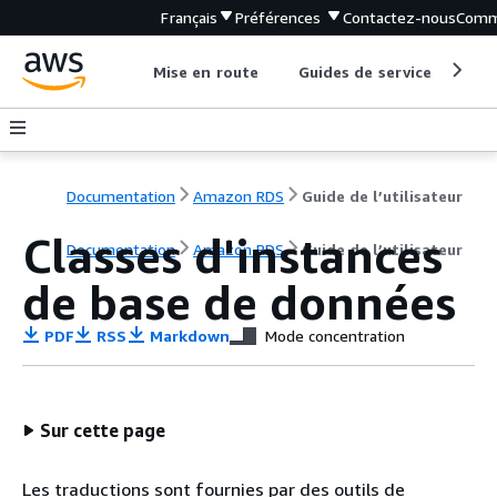
Français
Préférences
Contactez-nous
Comm
Mise en route
Guides de service
Out
Documentation
Amazon RDS
Guide de l’utilisateur
Classes d'instances
Documentation
Amazon RDS
Guide de l’utilisateur
de base de données
PDF
RSS
Markdown
Mode concentration
Sur cette page
Les traductions sont fournies par des outils de