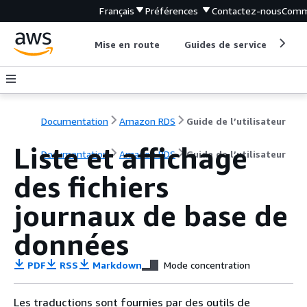
Français
Préférences
Contactez-nous
Comm
Mise en route
Guides de service
Out
Documentation
Amazon RDS
Guide de l’utilisateur
Liste et affichage
Documentation
Amazon RDS
Guide de l’utilisateur
des fichiers
journaux de base de
données
PDF
RSS
Markdown
Mode concentration
Les traductions sont fournies par des outils de