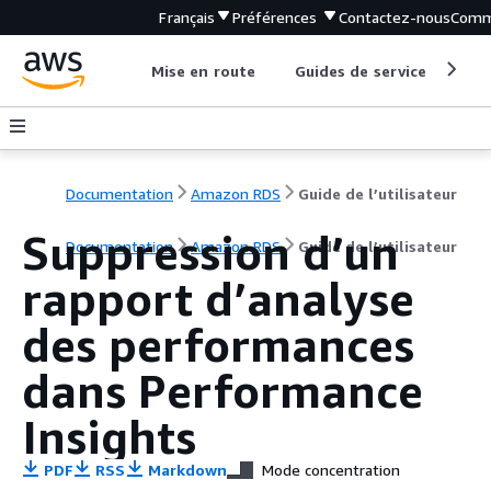
Français
Préférences
Contactez-nous
Comm
Mise en route
Guides de service
Out
Documentation
Amazon RDS
Guide de l’utilisateur
Suppression d’un
Documentation
Amazon RDS
Guide de l’utilisateur
rapport d’analyse
des performances
dans Performance
Insights
PDF
RSS
Markdown
Mode concentration