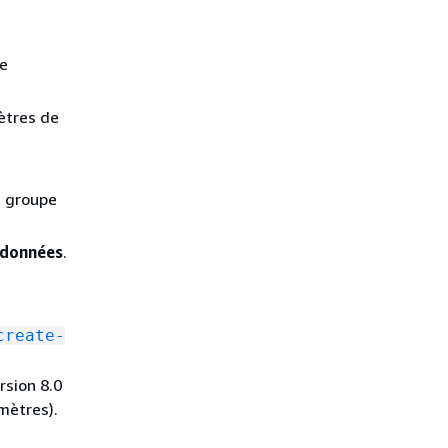
de
ètres de
e groupe
 données
.
create-
sion 8.0
mètres).