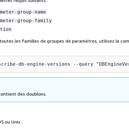
mètres requis suivants :
meter-group-name
meter-group-family
tion
 toutes les familles de groupes de paramètres, utilisez la c
scribe-db-engine-versions --query "DBEngineVe
contient des doublons.
S ou Unix :