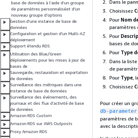
Dans le pann
base de données à l’aide d’un groupe
de paramètres personnaliséet d’un
Choisissez
C
nouveau groupe d’options
Pour
Nom de
Gestion d'une instance de base de
paramètres 
données
Configuration et gestion d'un Multi-AZ
Pour
Descri
déploiement
bases de do
Support étendu RDS
Pour
Type d
Utilisation des Blue/Green
déploiements pour les mises à jour de
Dans la list
bases de
de paramètr
Sauvegarde, restauration et exportation
Pour
Type
, 
de données
Surveillance des métriques dans une
Choisissez
C
instance de base de données
Surveillance des événements, des
Pour créer un gr
journaux et des flux d’activité de base
de données
db-parameter
Amazon RDS Custom
paramètres de 
Amazon RDS sur AWS Outposts
avec la descript
Proxy Amazon RDS