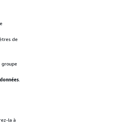
de
ètres de
e groupe
 données
.
ez-la à