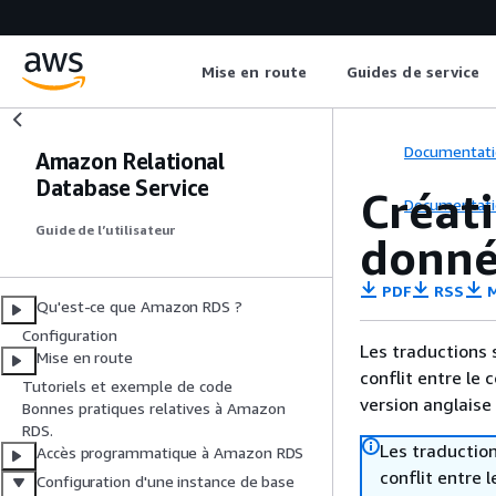
Mise en route
Guides de service
Documentati
Amazon Relational
Database Service
Créat
Documentati
Guide de l’utilisateur
donné
PDF
RSS
M
Qu'est-ce que Amazon RDS ?
Configuration
Les traductions 
Mise en route
conflit entre le 
Tutoriels et exemple de code
version anglaise
Bonnes pratiques relatives à Amazon
RDS.
Les traduction
Accès programmatique à Amazon RDS
conflit entre 
Configuration d'une instance de base