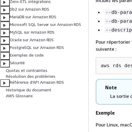
Incluez les para
Zero-ETL intégrations
Db2 sur Amazon RDS
--db-para
MariaDB sur Amazon RDS
--db-para
Microsoft SQL Server sur Amazon RDS
--descrip
MySQL sur Amazon RDS
Oracle sur Amazon RDS
Pour répertorier
PostgreSQL sur Amazon RDS
suivante :
Exemples de code
Sécurité
aws rds de
Quotas et contraintes
Résolution des problèmes
Référence d'API Amazon RDS
Note
Historique du document
La sortie 
AWS Glossaire
Exemple
Pour Linux, macO