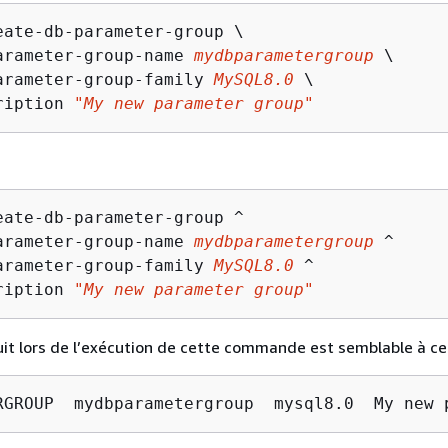
eate-db-parameter-group \

arameter-group-name 
mydbparametergroup
 \

arameter-group-family 
MySQL8.0
 \

ription 
"My new parameter group"
eate-db-parameter-group ^

arameter-group-name 
mydbparametergroup
 ^

arameter-group-family 
MySQL8.0
 ^

ription 
"My new parameter group"
uit lors de l’exécution de cette commande est semblable à ce 
RGROUP  mydbparametergroup  mysql8.0  My new 