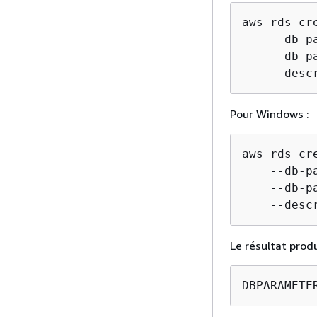
aws rds cr
    --db-p
    --db-p
    --desc
Pour Windows :
aws rds cr
    --db-p
    --db-p
    --desc
Le résultat prod
DBPARAMETE