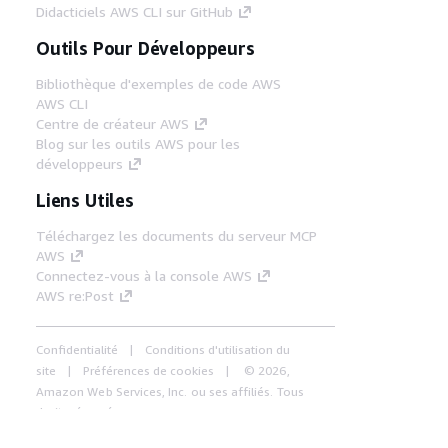
Didacticiels AWS CLI sur GitHub
Outils Pour Développeurs
Bibliothèque d'exemples de code AWS
AWS CLI
Centre de créateur AWS
Blog sur les outils AWS pour les
développeurs
Liens Utiles
Téléchargez les documents du serveur MCP
AWS
Connectez-vous à la console AWS
AWS re:Post
Confidentialité
Conditions d'utilisation du
site
Préférences de cookies
© 2026,
Amazon Web Services, Inc. ou ses affiliés. Tous
droits réservés.
Français