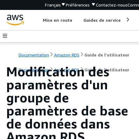
Français
Préférences
Contactez-nous
Comm
Mise en route
Guides de service
Out
Documentation
Amazon RDS
Guide de l’utilisateur
Modification des
Documentation
Amazon RDS
Guide de l’utilisateur
paramètres d'un
groupe de
paramètres de base
de données dans
Amazon RDS