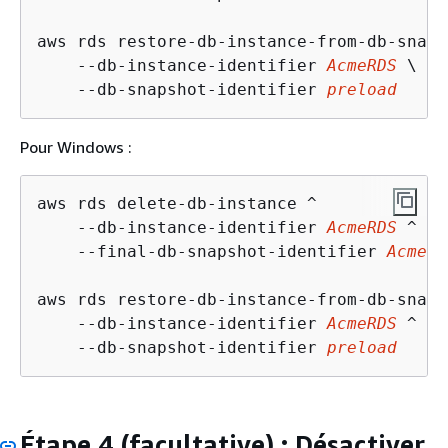
aws rds restore-db-instance-from-db-snaps
    --db-instance-identifier 
AcmeRDS
 \

    --db-snapshot-identifier 
preload
Pour Windows :
aws rds delete-db-instance ^

    --db-instance-identifier 
AcmeRDS
 ^

    --final-db-snapshot-identifier 
AcmeRD
aws rds restore-db-instance-from-db-snaps
    --db-instance-identifier 
AcmeRDS
 ^

    --db-snapshot-identifier 
preload
Étape 4 (facultative) : Désactiver