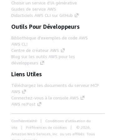
Choisir un service d'IA générative
Guides de service AWS
Didacticiels AWS CLI sur GitHub
Outils Pour Développeurs
Bibliothèque d'exemples de code AWS
AWS CLI
Centre de créateur AWS
Blog sur les outils AWS pour les
développeurs
Liens Utiles
Téléchargez les documents du serveur MCP
AWS
Connectez-vous à la console AWS
AWS re:Post
Confidentialité
Conditions d'utilisation du
site
Préférences de cookies
© 2026,
Amazon Web Services, Inc. ou ses affiliés. Tous