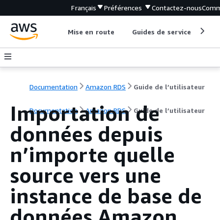
Français
Préférences
Contactez-nous
Comm
Mise en route
Guides de service
Out
Documentation
Amazon RDS
Guide de l’utilisateur
Importation de
Documentation
Amazon RDS
Guide de l’utilisateur
données depuis
n’importe quelle
source vers une
instance de base de
données Amazon