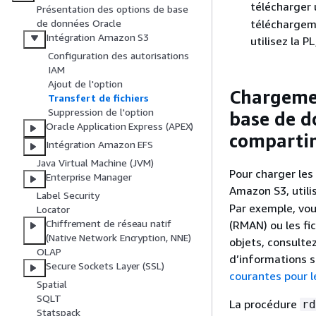
télécharger 
Présentation des options de base
téléchargeme
de données Oracle
Intégration Amazon S3
utilisez la 
Configuration des autorisations
IAM
Ajout de l'option
Chargemen
Transfert de fichiers
Suppression de l'option
base de d
Oracle Application Express (APEX)
comparti
Intégration Amazon EFS
Java Virtual Machine (JVM)
Pour charger les
Enterprise Manager
Amazon S3, utili
Label Security
Par exemple, vo
Locator
Chiffrement de réseau natif
(RMAN) ou les fi
(Native Network Encryption, NNE)
objets, consulte
OLAP
d’informations 
Secure Sockets Layer (SSL)
courantes pour 
Spatial
SQLT
La procédure
rd
Statspack