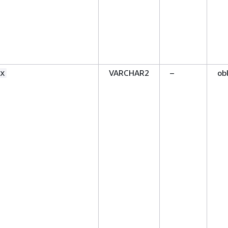
VARCHAR2
–
ob
x