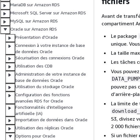
fichiers
MariaDB sur Amazon RDS
Microsoft SQL Server sur Amazon RDS
Avant de transfé
MySQL sur Amazon RDS
compartiment Ama
Oracle sur Amazon RDS
Le package
Présentation d'Oracle
unique. Vous
Connexion à votre instance de base
de données Oracle
La taille ma
Sécurisation des connexions Oracle
Les tâches 
Utilisation des CDB
Vous pouvez 
Administration de votre instance de
DATA_PUMP
base de données Oracle
pouvez pas ch
Utilisation du stockage Oracle
d’arrière-pla
Configuration des fonctions
avancées RDS for Oracle
La limite de
Fonctionnalités d’intelligence
download_
artificielle (IA)
S3, divisez 
Importation de données dans Oracle
2 000 fichie
Utilisation des réplicas Oracle
Si un fichie
Options pour Oracle