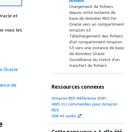
fichiers
Chargement de fichiers
depuis votre instance de
racle et
base de données RDS for
Oracle vers un compartiment
ue vous les
Amazon S3
Téléchargement des fichiers
d'un compartiment Amazon
S3 vers une instance de base
de données Oracle
Surveillance du statut d'un
transfert de fichiers
r Oracle
tance de
Ressources connexes
Amazon RDS Référence d'API
AWS CLI commandes pour Amazon
RDS
SDK et outils
e
Cette page vous a-t-elle été