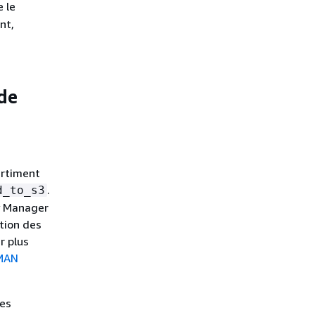
 le
nt,
de
artiment
.
d_to_s3
y Manager
ation des
ur plus
RMAN
es