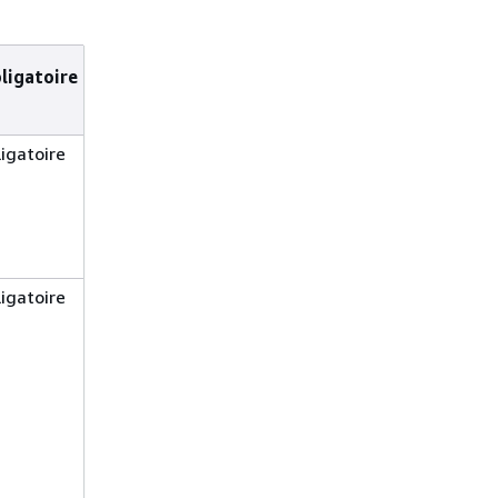
ligatoire
Description
ligatoire
Nom du
compartiment
Amazon S3 dans
lequel charger les
fichiers.
ligatoire
Nom de l'objet de
répertoire Oracle à
partir duquel les
fichiers doivent être
chargés. Le
répertoire peut être
n’importe quel objet
de répertoire créé