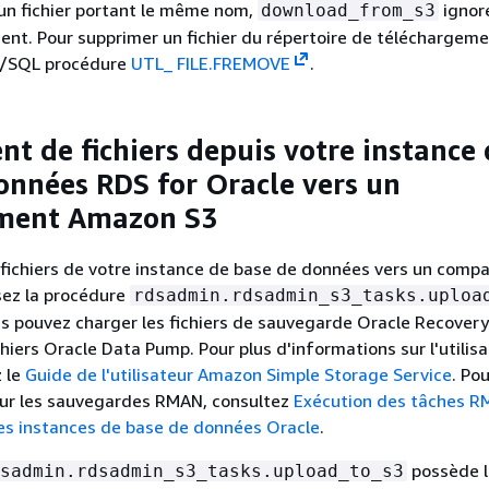
un fichier portant le même nom,
ignore
download_from_s3
nt. Pour supprimer un fichier du répertoire de téléchargeme
PL/SQL procédure
UTL_ FILE.FREMOVE
.
t de fichiers depuis votre instance 
onnées RDS for Oracle vers un
ment Amazon S3
 fichiers de votre instance de base de données vers un comp
sez la procédure
rdsadmin.rdsadmin_s3_tasks.uploa
us pouvez charger les fichiers de sauvegarde Oracle Recover
chiers Oracle Data Pump. Pour plus d'informations sur l'utilis
z le
Guide de l'utilisateur Amazon Simple Storage Service
. Po
sur les sauvegardes RMAN, consultez
Exécution des tâches 
les instances de base de données Oracle
.
possède l
sadmin.rdsadmin_s3_tasks.upload_to_s3