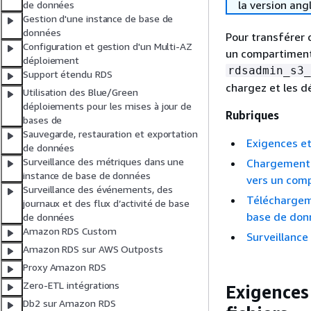
la version ang
de données
Gestion d'une instance de base de
données
Pour transférer 
Configuration et gestion d'un Multi-AZ
un compartiment
déploiement
rdsadmin_s3_
Support étendu RDS
chargez et les 
Utilisation des Blue/Green
déploiements pour les mises à jour de
Rubriques
bases de
Sauvegarde, restauration et exportation
Exigences et
de données
Surveillance des métriques dans une
Chargement d
instance de base de données
vers un com
Surveillance des événements, des
Téléchargem
journaux et des flux d’activité de base
base de don
de données
Amazon RDS Custom
Surveillance
Amazon RDS sur AWS Outposts
Proxy Amazon RDS
Zero-ETL intégrations
Exigences 
Db2 sur Amazon RDS