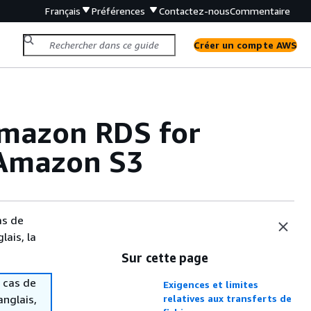
Français
Préférences
Contactez-nous
Commentaire
Créer un compte AWS
 Amazon RDS for
 Amazon S3
as de
lais, la
Sur cette page
 cas de
Exigences et limites
anglais,
relatives aux transferts de