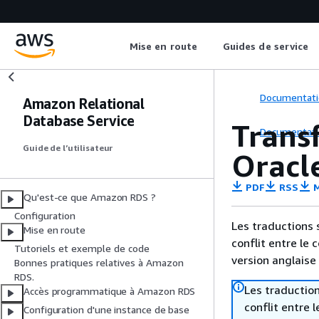
Mise en route
Guides de service
Documentati
Amazon Relational
Database Service
Transf
Documentati
Guide de l’utilisateur
Oracl
PDF
RSS
M
Qu'est-ce que Amazon RDS ?
Configuration
Les traductions 
Mise en route
conflit entre le 
Tutoriels et exemple de code
version anglaise
Bonnes pratiques relatives à Amazon
RDS.
Les traduction
Accès programmatique à Amazon RDS
conflit entre 
Configuration d'une instance de base