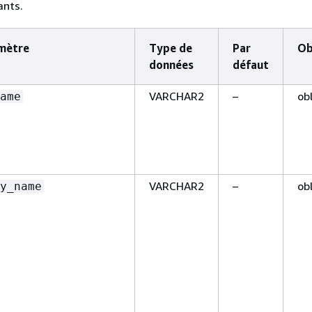
ants.
mètre
Type de
Par
Ob
données
défaut
VARCHAR2
–
ob
ame
VARCHAR2
–
ob
y_name