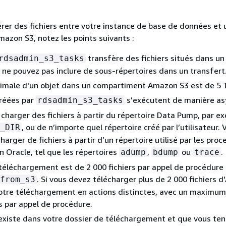
rer des fichiers entre votre instance de base de données et 
zon S3, notez les points suivants :
transfère des fichiers situés dans un
rdsadmin_s3_tasks
 ne pouvez pas inclure de sous-répertoires dans un transfert
ximale d'un objet dans un compartiment Amazon S3 est de 5 
créées par
s’exécutent de manière as
rdsadmin_s3_tasks
charger des fichiers à partir du répertoire Data Pump, par e
, ou de n’importe quel répertoire créé par l’utilisateur.
_DIR
arger de fichiers à partir d’un répertoire utilisé par les proc
n Oracle, tel que les répertoires
,
ou
.
adump
bdump
trace
 téléchargement est de 2 000 fichiers par appel de procédure
. Si vous devez télécharger plus de 2 000 fichiers 
from_s3
votre téléchargement en actions distinctes, avec un maximu
rs par appel de procédure.
r existe dans votre dossier de téléchargement et que vous te