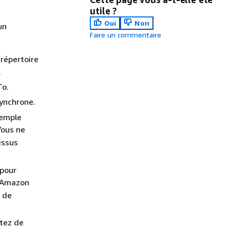
utile ?
Oui
Non
un
Faire un commentaire
 répertoire
.
To.
ynchrone.
xemple
 Vous ne
essus
 pour
d'Amazon
m de
ntez de