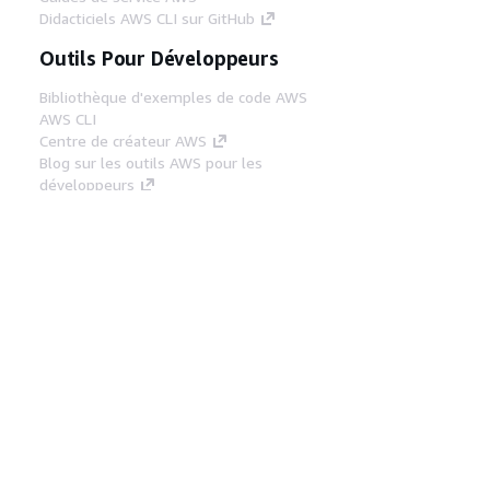
Didacticiels AWS CLI sur GitHub
Outils Pour Développeurs
Bibliothèque d'exemples de code AWS
AWS CLI
Centre de créateur AWS
Blog sur les outils AWS pour les
développeurs
Liens Utiles
Téléchargez les documents du serveur MCP
AWS
Connectez-vous à la console AWS
AWS re:Post
Confidentialité
Conditions d'utilisation du
site
Préférences de cookies
© 2026,
Amazon Web Services, Inc. ou ses affiliés. Tous
droits réservés.