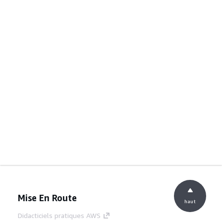
Mise En Route
haut
Didacticiels pratiques AWS