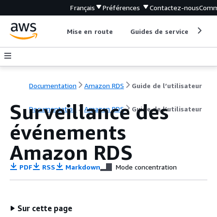
Français
Préférences
Contactez-nous
Comm
Mise en route
Guides de service
Out
Documentation
Amazon RDS
Guide de l’utilisateur
Surveillance des
Documentation
Amazon RDS
Guide de l’utilisateur
événements
Amazon RDS
PDF
RSS
Markdown
Mode concentration
Sur cette page