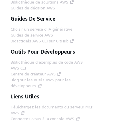
Bibliothèque de solutions AWS
Guides de décision AWS
Guides De Service
Choisir un service d'IA générative
Guides de service AWS
Didacticiels AWS CLI sur GitHub
Outils Pour Développeurs
Bibliothèque d'exemples de code AWS
AWS CLI
Centre de créateur AWS
Blog sur les outils AWS pour les
développeurs
Liens Utiles
Téléchargez les documents du serveur MCP
AWS
Connectez-vous à la console AWS
AWS re:Post