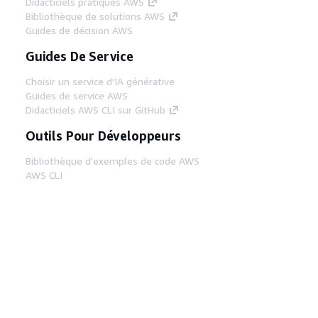
Didacticiels pratiques AWS
Bibliothèque de solutions AWS
Guides de décision AWS
Guides De Service
Choisir un service d'IA générative
Guides de service AWS
Didacticiels AWS CLI sur GitHub
Outils Pour Développeurs
Bibliothèque d'exemples de code AWS
AWS CLI
Centre de créateur AWS
Blog sur les outils AWS pour les
développeurs
Liens Utiles
Téléchargez les documents du serveur MCP
AWS
Connectez-vous à la console AWS
AWS re:Post