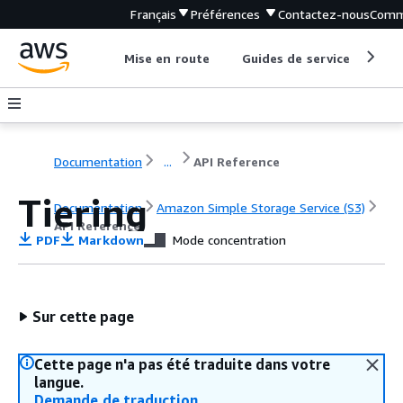
Français
Préférences
Contactez-nous
Comm
Mise en route
Guides de service
Out
Documentation
...
API Reference
Tiering
Documentation
Amazon Simple Storage Service (S3)
API Reference
PDF
Markdown
Mode concentration
Sur cette page
Cette page n'a pas été traduite dans votre
langue.
Demande de traduction