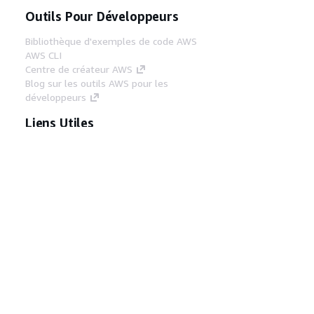
Outils Pour Développeurs
Bibliothèque d'exemples de code AWS
AWS CLI
Centre de créateur AWS
Blog sur les outils AWS pour les
développeurs
Liens Utiles
Téléchargez les documents du serveur MCP
AWS
Connectez-vous à la console AWS
AWS re:Post
Confidentialité
Conditions d'utilisation du
site
Préférences de cookies
© 2026,
Amazon Web Services, Inc. ou ses affiliés. Tous
droits réservés.
Français