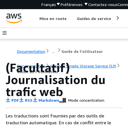
Français
Préférences
Contactez-nous
Comm
Mise en route
Guides de service
Out
Documentation
...
Guide de l’utilisateur
(Facultatif)
Documentation
Amazon Simple Storage Service (S3)
Guide de l’utilisateur
Journalisation du
trafic web
PDF
RSS
Markdown
Mode concentration
Les traductions sont fournies par des outils de
traduction automatique. En cas de conflit entre le