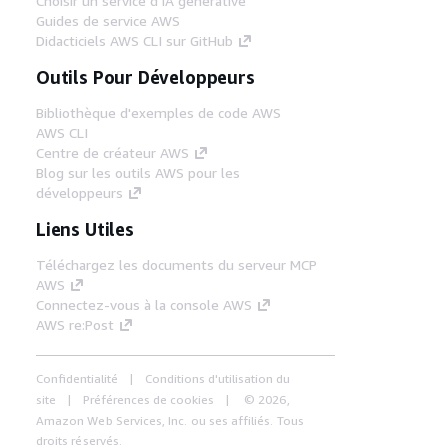
Choisir un service d'IA générative
Guides de service AWS
Didacticiels AWS CLI sur GitHub
Outils Pour Développeurs
Bibliothèque d'exemples de code AWS
AWS CLI
Centre de créateur AWS
Blog sur les outils AWS pour les
développeurs
Liens Utiles
Téléchargez les documents du serveur MCP
AWS
Connectez-vous à la console AWS
AWS re:Post
Confidentialité
Conditions d'utilisation du
site
Préférences de cookies
© 2026,
Amazon Web Services, Inc. ou ses affiliés. Tous
droits réservés.