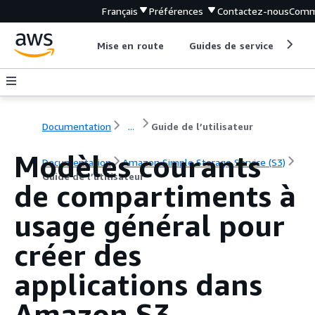
Français
Préférences
Contactez-nous
Comm
Mise en route
Guides de service
Out
Documentation
...
Guide de l’utilisateur
Modèles courants
Documentation
Amazon Simple Storage Service (S3)
Guide de l’utilisateur
de compartiments à
usage général pour
créer des
applications dans
Amazon S3