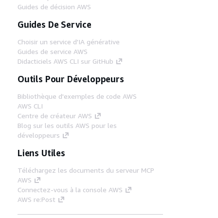
Guides de décision AWS
Guides De Service
Choisir un service d'IA générative
Guides de service AWS
Didacticiels AWS CLI sur GitHub
Outils Pour Développeurs
Bibliothèque d'exemples de code AWS
AWS CLI
Centre de créateur AWS
Blog sur les outils AWS pour les
développeurs
Liens Utiles
Téléchargez les documents du serveur MCP
AWS
Connectez-vous à la console AWS
AWS re:Post