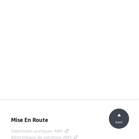
Mise En Route
haut
Didacticiels pratiques AWS
Bibliothèque de solutions AWS