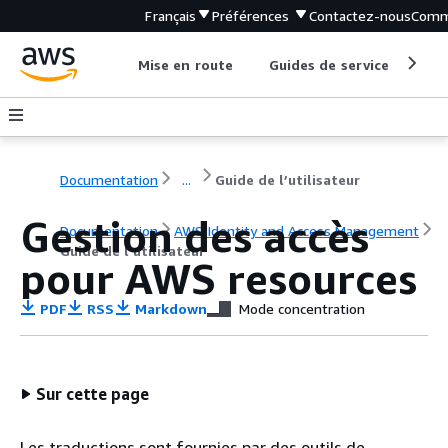
Français
Préférences
Contactez-nous
Comm
Mise en route
Guides de service
Out
Documentation
...
Guide de l’utilisateur
Gestion des accès
Documentation
AWS Identity and Access Management
Guide de l’utilisateur
pour AWS resources
PDF
RSS
Markdown
Mode concentration
Sur cette page
Les traductions sont fournies par des outils de