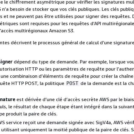
se le chiffrement asymétrique pour vérifier les signatures mul
 n’a besoin de stocker que vos clés publiques. Les clés publi
s et ne peuvent pas être utilisées pour signer des requêtes. 
triques sont requises pour les requêtes d’API multirégiona
d’accès multirégionaux Amazon S3.
ntes décrivent le processus général de calcul d’une signature
signer
dépend du type de demande. Par exemple, lorsque vous
autorisation HTTP ou les paramètres de requête pour l’authent
z une combinaison d’éléments de requête pour créer la chaîne 
quête HTTP POST, la politique
de la demande est la ch
POST
gnature
est dérivée d’une clé d’accès secrète AWS par le biai
culs, le résultat de chaque étape étant intégré dans la suivant
e produit la paire de clés.
S service reçoit une demande signée avec SigV4a, AWS vérif
utilisant uniquement la moitié publique de la paire de clés. Si