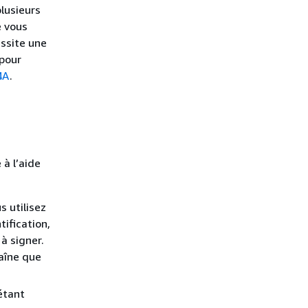
lusieurs
e vous
essite une
 pour
4A
.
 à l’aide
 utilisez
ification,
à signer.
aîne que
étant