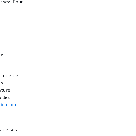
ssez. Pour
ns :
'aide de
es
ature
illez
ication
s de ses