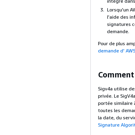
intégré dans
Lorsqu'un AW
l'aide des i
signatures co
demande.
Pour de plus amp
demande d' AWS
Comment 
Sigv4a utilise d
privée. Le SigV4
portée similaire 
toutes les deman
la date, du servi
Signature Algor