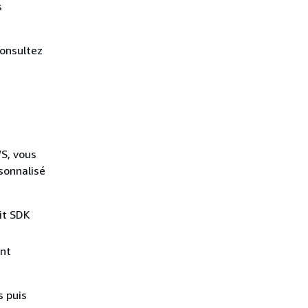
s
consultez
S, vous
sonnalisé
it SDK
ont
s puis