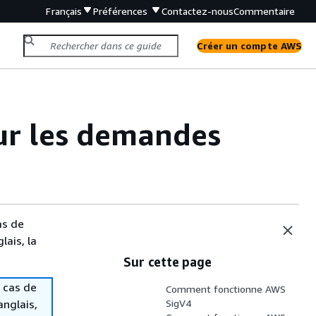
Français
Préférences
Contactez-nous
Commentaire
Créer un compte AWS
ur les demandes
as de
lais, la
Sur cette page
 cas de
Comment fonctionne AWS
anglais,
SigV4