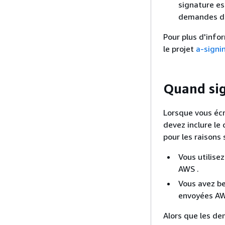
signature est
demandes don
Pour plus d'info
le projet
a-signi
Quand si
Lorsque vous éc
devez inclure le
pour les raisons 
Vous utilise
AWS .
Vous avez be
envoyées A
Alors que les de