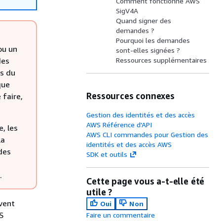
Comment fonctionne AWS
SigV4A
Quand signer des
demandes ?
Pourquoi les demandes
ou un
sont-elles signées ?
des
Ressources supplémentaires
ts du
que
Ressources connexes
 faire,
Gestion des identités et des accès
AWS Référence d'API
, les
AWS CLI commandes pour Gestion des
la
identités et des accès AWS
des
SDK et outils
.
Cette page vous a-t-elle été
utile ?
vent
Oui
Non
S
Faire un commentaire