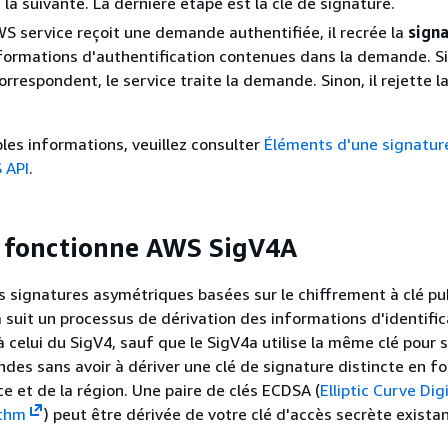
 la suivante. La dernière étape est la clé de signature.
S service reçoit une demande authentifiée, il recrée la
sign
nformations d'authentification contenues dans la demande. Si
rrespondent, le service traite la demande. Sinon, il rejette l
les informations, veuillez consulter
Éléments d'une signatur
 API
.
fonctionne AWS SigV4A
es signatures asymétriques basées sur le chiffrement à clé pu
a suit un processus de dérivation des informations d'identifi
à celui du SigV4, sauf que le SigV4a utilise la même clé pour 
des sans avoir à dériver une clé de signature distincte en f
ce et de la région. Une paire de clés ECDSA (
Elliptic Curve Dig
ithm
) peut être dérivée de votre clé d'accès secrète exista