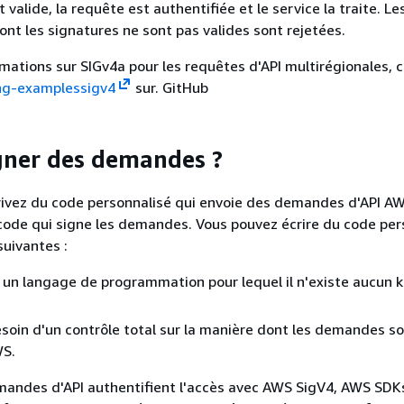
 valide, la requête est authentifiée et le service la traite. Le
t les signatures ne sont pas valides sont rejetées.
rmations sur SIGv4a pour les requêtes d'API multirégionales, 
ng-examplessigv4
sur. GitHub
gner des demandes ?
rivez du code personnalisé qui envoie des demandes d'API AW
 code qui signe les demandes. Vous pouvez écrire du code per
suivantes :
z un langage de programmation pour lequel il n'existe aucun k
soin d'un contrôle total sur la manière dont les demandes s
WS.
mandes d'API authentifient l'accès avec AWS SigV4, AWS SDK