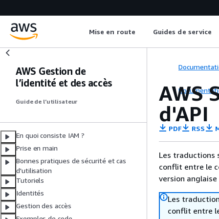
Mise en route
Guides de service
Documentati
AWS Gestion de
l’identité et des accès
AWS S
Documentati
Guide de l’utilisateur
d'API
PDF
RSS
M
En quoi consiste IAM ?
Prise en main
Les traductions 
Bonnes pratiques de sécurité et cas
conflit entre le 
d'utilisation
version anglaise
Tutoriels
Identités
Les traduction
Gestion des accès
conflit entre 
Exemples de code