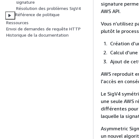
signature
signature permet
Résolution des problèmes SigV4
AWS API.
Référence de politique
Ressources
Vous n’utilisez p
Envoi de demandes de requête HTTP
plutôt le proces
Historique de la documentation
Création d’u
Calcul d'une
Ajout de cet
AWS reproduit en
l'accès en cons
Le SigV4 symétri
une seule AWS ré
différentes pour
laquelle la signa
Asymmetric Signa
un nouvel algori