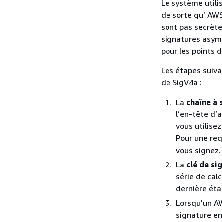
Le système utili
de sorte qu’ AWS
sont pas secrète
signatures asymé
pour les points 
Les étapes suiva
de SigV4a :
La
chaîne à 
l’en-tête d’
vous utilise
Pour une re
vous signez.
La
clé de si
série de cal
dernière étap
Lorsqu'un AW
signature en 