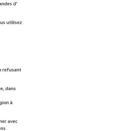
andes d'
us utilisez
n refusant
ce, dans
gion à
ner avec
ans