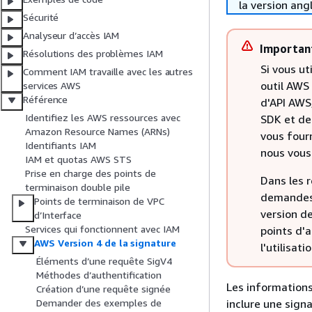
la version ang
Sécurité
Analyseur d’accès IAM
Importan
Résolutions des problèmes IAM
Si vous ut
Comment IAM travaille avec les autres
outil AWS
services AWS
Référence
d'API AWS,
Identifiez les AWS ressources avec
SDK et de
Amazon Resource Names (ARNs)
vous fourn
Identifiants IAM
nous vous
IAM et quotas AWS STS
Prise en charge des points de
Dans les r
terminaison double pile
demandes 
Points de terminaison de VPC
version d
d’Interface
Services qui fonctionnent avec IAM
points d'
AWS Version 4 de la signature
l'utilisat
Éléments d’une requête SigV4
Méthodes d’authentification
Les information
Création d’une requête signée
inclure une sign
Demander des exemples de