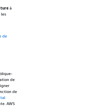
ature
à
 les
a
e de
blique-
cation de
signer
onction de
ital
nte. AWS