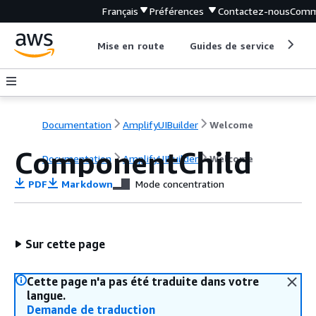
Français
Préférences
Contactez-nous
Comm
Mise en route
Guides de service
Out
Documentation
AmplifyUIBuilder
Welcome
ComponentChild
Documentation
AmplifyUIBuilder
Welcome
PDF
Markdown
Mode concentration
Sur cette page
Cette page n'a pas été traduite dans votre
langue.
Demande de traduction