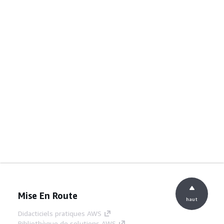
Mise En Route
haut
Didacticiels pratiques AWS
Bibliothèque de solutions AWS