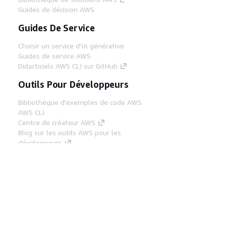
Guides de décision AWS
Guides De Service
Choisir un service d'IA générative
Guides de service AWS
Didacticiels AWS CLI sur GitHub
Outils Pour Développeurs
Bibliothèque d'exemples de code AWS
AWS CLI
Centre de créateur AWS
Blog sur les outils AWS pour les
développeurs
Liens Utiles
Téléchargez les documents du serveur MCP
AWS
Connectez-vous à la console AWS
AWS re:Post